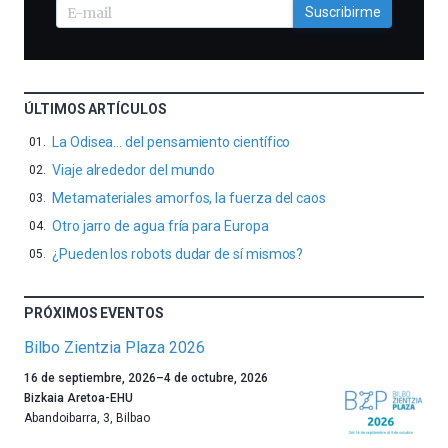
Suscribirme
ÚLTIMOS ARTÍCULOS
La Odisea… del pensamiento científico
Viaje alrededor del mundo
Metamateriales amorfos, la fuerza del caos
Otro jarro de agua fría para Europa
¿Pueden los robots dudar de sí mismos?
PRÓXIMOS EVENTOS
Bilbo Zientzia Plaza 2026
Un
16 de septiembre, 2026
–
4 de octubre, 2026
año
Bizkaia Aretoa-EHU
más,
Abandoibarra, 3
,
Bilbao
Bilbao