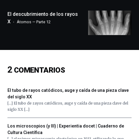
ciudad
de
monólogos,
El descubrimiento de los rayos
exposiciones,
X
Átomos — Parte 12
conferencias,
docufórums
y
espectáculos
de
ciencia
del
2
COMENTARIOS
16
de
septiembre
al
El tubo de rayos catódicos, auge y caída de una pieza clave
4
del siglo XX
de
[…] El tubo de rayos catódicos, auge y caída de una pieza clave del
octubre.
siglo XX […]
La
iniciativa,
organizada
Los microscopios (y III) | Experientia docet | Cuaderno de
por
Cultura Científica
la
[…] el primer microscopio electrónico en 1933, utilizando lo que