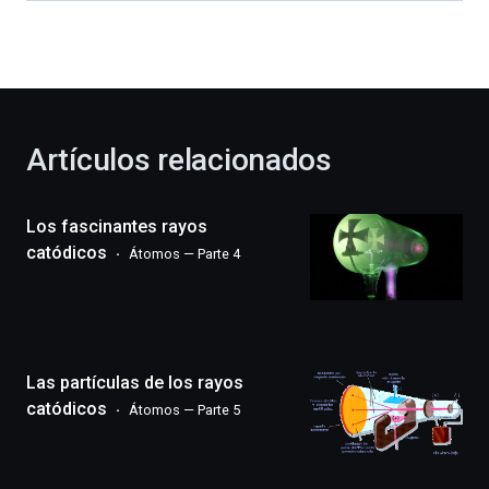
dará
la
bienvenida
al
otoño
con
la
Artículos relacionados
celebración
de
la
Los fascinantes rayos
novena
edición
catódicos
Átomos — Parte 4
de
Bilbo
Zientzia
Plaza
(BZP),
Las partículas de los rayos
un
festival
catódicos
Átomos — Parte 5
que
llenará
la