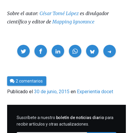
Sobre el autor:
César Tomé López
es divulgador
científico y editor de
Mapping Ignorance
Compartir
Por
2 comentarios
César
Publicado el
30 de junio, 2015
en
Experientia docet
Tomé
SUSCRIBIRME
Suscríbete a nuestro
boletín de noticias diario
para
recibir artículos y otras actualizaciones.