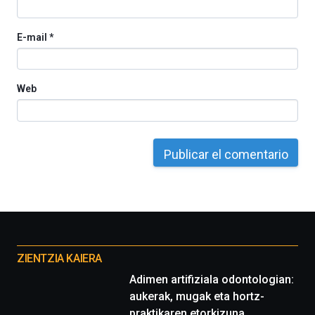
E-mail
*
Web
Otros
proyectos
ZIENTZIA KAIERA
Adimen artifiziala odontologian:
aukerak, mugak eta hortz-
praktikaren etorkizuna