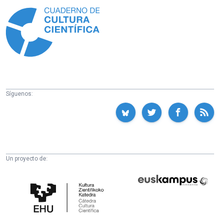
Síguenos:
Un proyecto de:
Cátedra
Euskampus
de
Fundazioa
Cultura
Científica
de