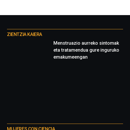
Otros
proyectos
ZIENTZIA KAIERA
Menstruazio aurreko sintomak
eta tratamendua gure inguruko
emakumeengan
MUJERES CON CIENCIA