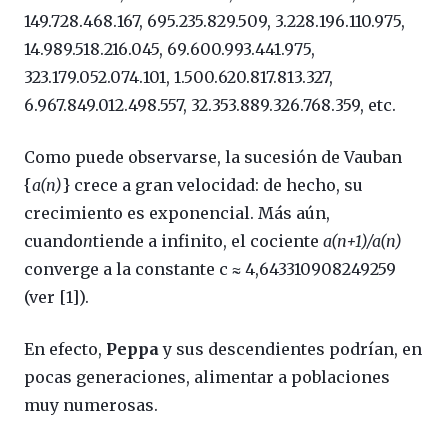
149.728.468.167, 695.235.829.509, 3.228.196.110.975,
14.989.518.216.045, 69.600.993.441.975,
323.179.052.074.101, 1.500.620.817.813.327,
6.967.849.012.498.557, 32.353.889.326.768.359, etc.
Como puede observarse, la sucesión de Vauban
{
a(n)
} crece a gran velocidad: de hecho, su
crecimiento es exponencial. Más aún,
cuando
n
tiende a infinito, el cociente
a(n+1)/a(n)
converge a la constante c ≈ 4,643310908249259
(ver [1]).
En efecto,
Peppa
y sus descendientes podrían, en
pocas generaciones, alimentar a poblaciones
muy numerosas.