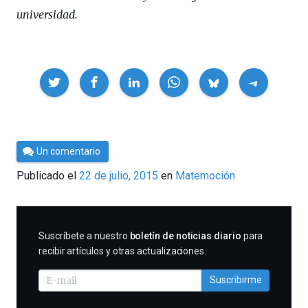
universidad.
Compartir
Por
Un comentario
César
Publicado el
22 de julio, 2015
en
Matemoción
Tomé
SUSCRIBIRME
Suscríbete a nuestro
boletín de noticias diario
para
recibir artículos y otras actualizaciones.
Suscribirme