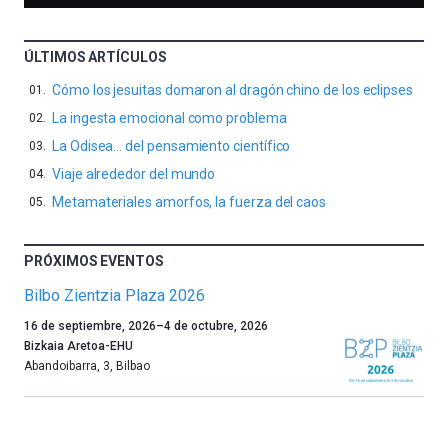
ÚLTIMOS ARTÍCULOS
Cómo los jesuitas domaron al dragón chino de los eclipses
La ingesta emocional como problema
La Odisea… del pensamiento científico
Viaje alrededor del mundo
Metamateriales amorfos, la fuerza del caos
PRÓXIMOS EVENTOS
Bilbo Zientzia Plaza 2026
Un
16 de septiembre, 2026
–
4 de octubre, 2026
año
Bizkaia Aretoa-EHU
más,
Abandoibarra, 3
,
Bilbao
Bilbao
dará
la
bienvenida