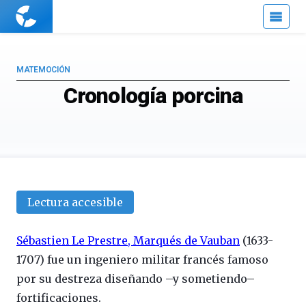
Cuaderno
de
Cultura
Científica
MATEMOCIÓN
Cronología porcina
Lectura accesible
Sébastien Le Prestre
,
Marqués de Vauban
(1633-
1707) fue un ingeniero militar francés famoso
por su destreza diseñando –y sometiendo–
fortificaciones.