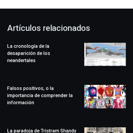
al
otoño
con
la
Artículos relacionados
celebración
de
la
La cronología de la
novena
edición
desaparición de los
de
neandertales
Bilbo
Zientzia
Plaza
(BZP),
Falsos positivos, o la
un
festival
importancia de comprender la
que
información
llenará
la
ciudad
de
monólogos,
La paradoja de Tristram Shandy