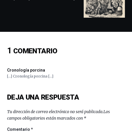
exposiciones,
conferencias,
docufórums
y
espectáculos
de
ciencia
del
1
COMENTARIO
16
de
septiembre
al
Cronología porcina
4
[…] Cronología porcina […]
de
octubre.
La
DEJA UNA RESPUESTA
iniciativa,
organizada
por
Tu dirección de correo electrónico no será publicada.
Los
la
campos obligatorios están marcados con
*
Cátedra…
Comentario
*