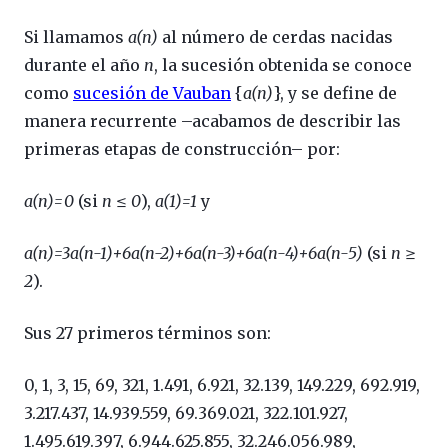
Si llamamos
a(n)
al número de cerdas nacidas
durante el año
n
, la sucesión obtenida se conoce
como
sucesión de Vauban
{
a(n)
}, y se define de
manera recurrente –acabamos de describir las
primeras etapas de construcción– por:
a(n)=0
(si
n ≤ 0
),
a(1)=1
y
a(n)=3a(n-1)+6a(n-2)+6a(n-3)+6a(n-4)+6a(n-5)
(si
n ≥
2
).
Sus 27 primeros términos son:
0, 1, 3, 15, 69, 321, 1.491, 6.921, 32.139, 149.229, 692.919,
3.217.437, 14.939.559, 69.369.021, 322.101.927,
1.495.619.397, 6.944.625.855, 32.246.056.989,