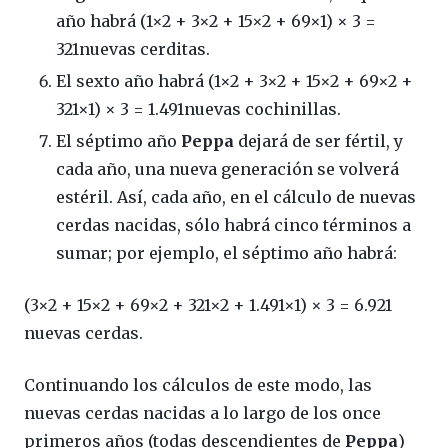
año habrá (1×2 + 3×2 + 15×2 + 69×1) × 3 =
321nuevas cerditas.
El sexto año habrá (1×2 + 3×2 + 15×2 + 69×2 +
321×1) × 3 = 1.491nuevas cochinillas.
El séptimo año
Peppa
dejará de ser fértil, y
cada año, una nueva generación se volverá
estéril. Así, cada año, en el cálculo de nuevas
cerdas nacidas, sólo habrá cinco términos a
sumar; por ejemplo, el séptimo año habrá:
(3×2 + 15×2 + 69×2 + 321×2 + 1.491×1) × 3 = 6.921
nuevas cerdas.
Continuando los cálculos de este modo, las
nuevas cerdas nacidas a lo largo de los once
primeros años (todas descendientes de
Peppa
)