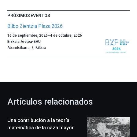
PRÓXIMOS EVENTOS
Bilbo Zientzia Plaza 2026
Un
16 de septiembre, 2026
–
4 de octubre, 2026
año
Bizkaia Aretoa-EHU
más,
Abandoibarra, 3
,
Bilbao
Bilbao
dará
la
bienvenida
al
otoño
con
la
Artículos relacionados
celebración
de
la
Una contribución a la teoría
novena
edición
matemática de la caza mayor
de