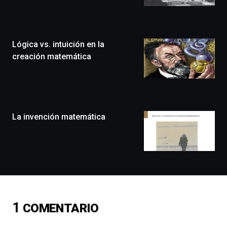
Bilbo
Zientzia
Plaza
(BZP),
Lógica vs. intuición en la
un
festival
creación matemática
que
llenará
la
ciudad
de
monólogos,
La invención matemática
exposiciones,
conferencias,
docufórums
y
espectáculos
de
ciencia
del
1
COMENTARIO
16
de
septiembre