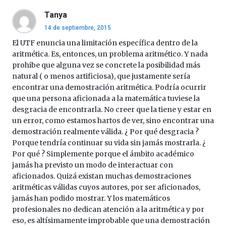
al
Tanya
4
14 de septiembre, 2015
de
octubre.
El UTF enuncia una limitación específica dentro de la
La
aritmética. Es, entonces, un problema aritmético. Y nada
iniciativa,
prohibe que alguna vez se concrete la posibilidad más
organizada
natural ( o menos artificiosa), que justamente sería
por
encontrar una demostración aritmética. Podría ocurrir
la
que una persona aficionada a la matemática tuviese la
Cátedra…
desgracia de encontrarla. No creer que la tiene y estar en
un error, como estamos hartos de ver, sino encontrar una
demostración realmente válida. ¿ Por qué desgracia ?
Porque tendría continuar su vida sin jamás mostrarla. ¿
Por qué ? Simplemente porque el ámbito académico
jamás ha previsto un modo de interactuar con
aficionados. Quizá existan muchas demostraciones
aritméticas válidas cuyos autores, por ser aficionados,
jamás han podido mostrar. Y los matemáticos
profesionales no dedican atención a la aritmética y por
eso, es altísimamente improbable que una demostración