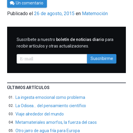
Por
Un comentario
César
Publicado el
26 de agosto, 2015
en
Matemoción
Tomé
SUSCRIBIRME
Suscríbete a nuestro
boletín de noticias diario
para
recibir artículos y otras actualizaciones.
Suscribirme
ÚLTIMOS ARTÍCULOS
La ingesta emocional como problema
La Odisea… del pensamiento científico
Viaje alrededor del mundo
Metamateriales amorfos, la fuerza del caos
Otro jarro de agua fría para Europa