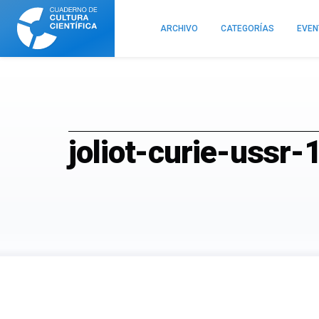
Cuaderno
de
ARCHIVO
CATEGORÍAS
EVE
Cultura
Científica
joliot-curie-ussr