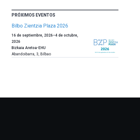
PRÓXIMOS EVENTOS
Bilbo Zientzia Plaza 2026
Un
16 de septiembre, 2026
–
4 de octubre,
año
2026
más,
Bizkaia Aretoa-EHU
Bilbao
Abandoibarra, 3
,
Bilbao
dará
la
bienvenida
al
otoño
con
la
celebración
de
la
novena
edición
de