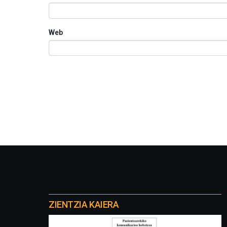
Web
Otros
proyectos
ZIENTZIA KAIERA