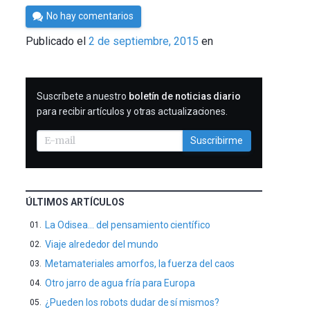
Por
No hay comentarios
César
Publicado el
2 de septiembre, 2015
en
Tomé
SUSCRIBIRME
Suscríbete a nuestro
boletín de noticias diario
para recibir artículos y otras actualizaciones.
Suscribirme
ÚLTIMOS ARTÍCULOS
La Odisea… del pensamiento científico
Viaje alrededor del mundo
Metamateriales amorfos, la fuerza del caos
Otro jarro de agua fría para Europa
¿Pueden los robots dudar de sí mismos?