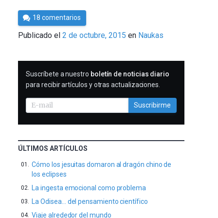
Por
18 comentarios
Cultura
Publicado el
2 de octubre, 2015
en
Naukas
Cientifica
SUSCRIBIRME
Suscríbete a nuestro
boletín de noticias diario
para recibir artículos y otras actualizaciones.
Suscribirme
ÚLTIMOS ARTÍCULOS
Cómo los jesuitas domaron al dragón chino de
los eclipses
La ingesta emocional como problema
La Odisea… del pensamiento científico
Viaje alrededor del mundo