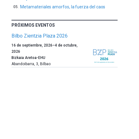
Metamateriales amorfos, la fuerza del caos
PRÓXIMOS EVENTOS
Bilbo Zientzia Plaza 2026
Un
16 de septiembre, 2026
–
4 de octubre,
año
2026
más,
Bizkaia Aretoa-EHU
Bilbao
Abandoibarra, 3
,
Bilbao
dará
la
bienvenida
al
otoño
con
la
celebración
de
la
novena
edición