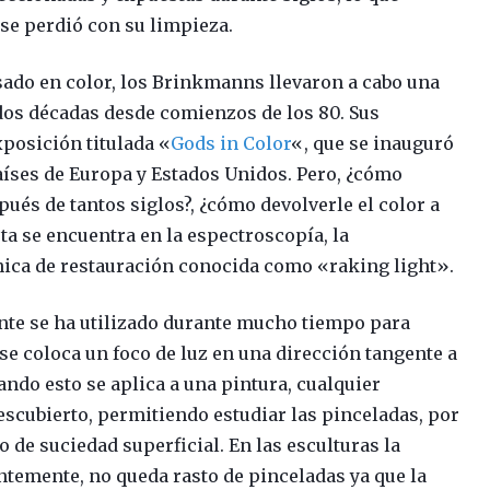
 se perdió con su limpieza.
sado en color, los Brinkmanns llevaron a cabo una
dos décadas desde comienzos de los 80. Sus
posición titulada «
Gods in Color
«, que se inauguró
aíses de Europa y Estados Unidos. Pero, ¿cómo
ués de tantos siglos?, ¿cómo devolverle el color a
a se encuentra en la espectroscopía, la
cnica de restauración conocida como «raking light».
ante se ha utilizado durante mucho tiempo para
: se coloca un foco de luz en una dirección tangente a
uando esto se aplica a una pintura, cualquier
descubierto, permitiendo estudiar las pinceladas, por
o de suciedad superficial. En las esculturas la
entemente, no queda rasto de pinceladas ya que la