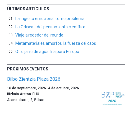
ÚLTIMOS ARTÍCULOS
La ingesta emocional como problema
La Odisea… del pensamiento científico
Viaje alrededor del mundo
Metamateriales amorfos, la fuerza del caos
Otro jarro de agua fría para Europa
PRÓXIMOS EVENTOS
Bilbo Zientzia Plaza 2026
Un
16 de septiembre, 2026
–
4 de octubre, 2026
año
Bizkaia Aretoa-EHU
más,
Abandoibarra, 3
,
Bilbao
Bilbao
dará
la
bienvenida
al