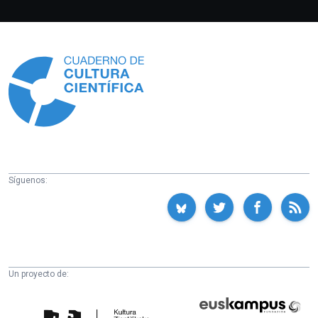
Información
Síguenos:
Un proyecto de:
Cátedra
Euskampus
de
Fundazioa