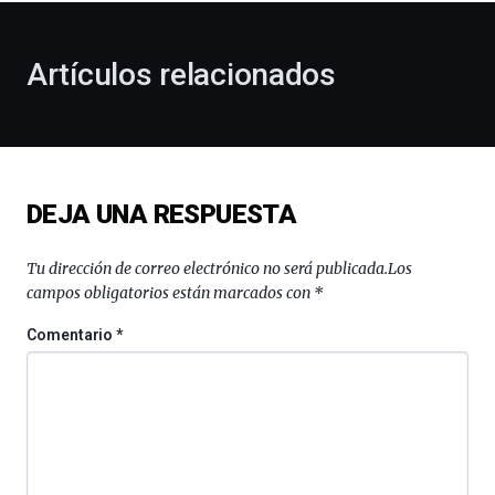
otoño
con
la
Artículos relacionados
celebración
de
la
novena
edición
de
DEJA UNA RESPUESTA
Bilbo
Zientzia
Plaza
Tu dirección de correo electrónico no será publicada.
Los
(BZP),
campos obligatorios están marcados con
*
un
festival
Comentario
*
que
llenará
la
ciudad
de
monólogos,
exposiciones,