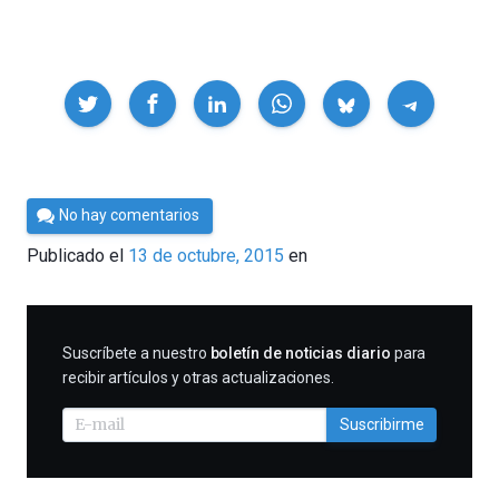
Compartir
Por
No hay comentarios
César
Publicado el
13 de octubre, 2015
en
Tomé
SUSCRIBIRME
Suscríbete a nuestro
boletín de noticias diario
para
recibir artículos y otras actualizaciones.
Suscribirme