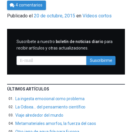
Por
4 comentarios
César
Publicado el
20 de octubre, 2015
en
Vídeos cortos
Tomé
SUSCRIBIRME
Suscríbete a nuestro
boletín de noticias diario
para
recibir artículos y otras actualizaciones.
Suscribirme
ÚLTIMOS ARTÍCULOS
La ingesta emocional como problema
La Odisea… del pensamiento científico
Viaje alrededor del mundo
Metamateriales amorfos, la fuerza del caos
Otro jarro de agua fría para Europa