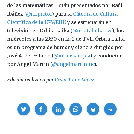
de las matemáticas. Están presentados por Raúl
Ibáñez (
@mtpibtor
) para la
Cátedra de Cultura
Científica de la UPV/EHU
y se estrenarán en
televisión en Órbita Laika (
@orbitalaika_tve
), los
miércoles a las 23:30 en
La 2
de TVE. Órbita Laika
es un programa de humor y ciencia dirigido por
José A. Pérez Ledo (
@mimesacojea
) y conducido
por Ángel Martín (
@angelmartin_nc
).
Edición realizada por
César Tomé López
Compartir