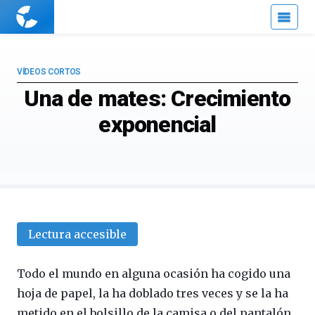
Cuaderno
de
Cultura
Científica
VÍDEOS CORTOS
Una de mates: Crecimiento
exponencial
Lectura accesible
Todo el mundo en alguna ocasión ha cogido una
hoja de papel, la ha doblado tres veces y se la ha
metido en el bolsillo de la camisa o del pantalón.