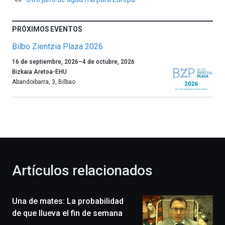
PRÓXIMOS EVENTOS
Bilbo Zientzia Plaza 2026
Un
16 de septiembre, 2026
–
4 de octubre, 2026
año
Bizkaia Aretoa-EHU
más,
Abandoibarra, 3
,
Bilbao
Bilbao
dará
la
bienvenida
al
otoño
con
la
Artículos relacionados
celebración
de
la
Una de mates: La probabilidad
novena
edición
de que llueva el fin de semana
de