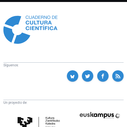
Información
Síguenos:
Un proyecto de:
Cátedra
Euskampus
de
Fundazioa
Cultura