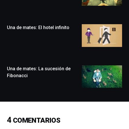
Bilbo
Zientzia
Plaza
(BZP),
Una de mates: El hotel infinito
un
festival
que
llenará
la
ciudad
de
monólogos,
Una de mates: La sucesión de
exposiciones,
Fibonacci
conferencias,
docufórums
y
espectáculos
de
ciencia
del
4
COMENTARIOS
16
de