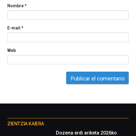
Nombre
*
E-mail
*
Web
Otros
proyectos
ZIENTZIA KAIERA
Dozena erdi ariketa 2026ko