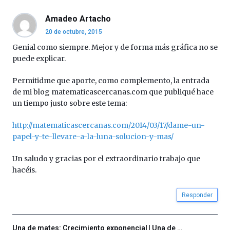
septiembre
al
Amadeo Artacho
4
20 de octubre, 2015
de
octubre.
Genial como siempre. Mejor y de forma más gráfica no se
La
puede explicar.
iniciativa,
organizada
Permitidme que aporte, como complemento, la entrada
por
de mi blog matematicascercanas.com que publiqué hace
la
un tiempo justo sobre este tema:
Cátedra…
http://matematicascercanas.com/2014/03/17/dame-un-
papel-y-te-llevare-a-la-luna-solucion-y-mas/
Un saludo y gracias por el extraordinario trabajo que
hacéis.
Responder
Una de mates: Crecimiento exponencial | Una de …