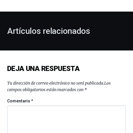
bienvenida
al
otoño
con
la
Artículos relacionados
celebración
de
la
novena
edición
de
DEJA UNA RESPUESTA
Bilbo
Zientzia
Plaza
Tu dirección de correo electrónico no será publicada.
Los
(BZP),
campos obligatorios están marcados con
*
un
festival
Comentario
*
que
llenará
la
ciudad
de
monólogos,