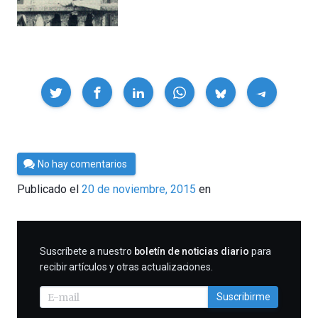
Compartir
Por
No hay comentarios
Cultura
Publicado el
20 de noviembre, 2015
en
Cientifica
SUSCRIBIRME
Suscríbete a nuestro
boletín de noticias diario
para
recibir artículos y otras actualizaciones.
Suscribirme