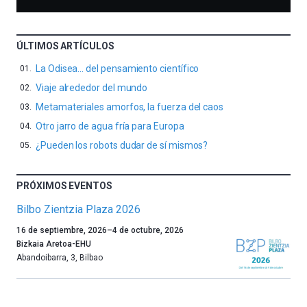
ÚLTIMOS ARTÍCULOS
La Odisea… del pensamiento científico
Viaje alrededor del mundo
Metamateriales amorfos, la fuerza del caos
Otro jarro de agua fría para Europa
¿Pueden los robots dudar de sí mismos?
PRÓXIMOS EVENTOS
Bilbo Zientzia Plaza 2026
Un
16 de septiembre, 2026
–
4 de octubre, 2026
año
Bizkaia Aretoa-EHU
más,
Abandoibarra, 3
,
Bilbao
Bilbao
dará
la