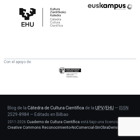
Cátedra
Euskampus
de
Fundazioa
Cultura
Científica
de
la
UPV/EHU
Con el apoyo de:
Eusko
Jaurlaritza
-
Zientzia,
Unibertsitate
eta
Blog de la
Cátedra de Cultura Científica
de la
UPV
/
EHU
—
ISSN
2529-8984
—
Editado en Bilbao
Berrikuntza
2011-2026
Cuaderno de Cultura Científica
está bajo una licencia
saila
Creative Commons Reconocimiento-NoComercial-SinObraDerivada 4.0