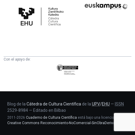
Cátedra
Euskampus
de
Fundazioa
Cultura
Científica
de
la
UPV/EHU
Con el apoyo de:
Eusko
Jaurlaritza
-
Zientzia,
Unibertsitate
eta
Blog de la
Cátedra de Cultura Científica
de la
UPV
/
EHU
—
ISSN
2529-8984
—
Editado en Bilbao
Berrikuntza
2011-2026
Cuaderno de Cultura Científica
está bajo una licencia
saila
Creative Commons Reconocimiento-NoComercial-SinObraDerivada 4.0