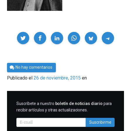
Compartir
Por
No hay comentarios
Cultura
Publicado el
26 de noviembre, 2015
en
Cientifica
SUSCRIBIRME
Suscríbete a nuestro
boletín de noticias diario
para
recibir artículos y otras actualizaciones.
Suscribirme