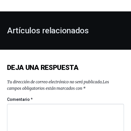
bienvenida
al
otoño
con
la
Artículos relacionados
celebración
de
la
novena
edición
de
DEJA UNA RESPUESTA
Bilbo
Zientzia
Plaza
Tu dirección de correo electrónico no será publicada.
Los
(BZP),
campos obligatorios están marcados con
*
un
festival
Comentario
*
que
llenará
la
ciudad
de
monólogos,