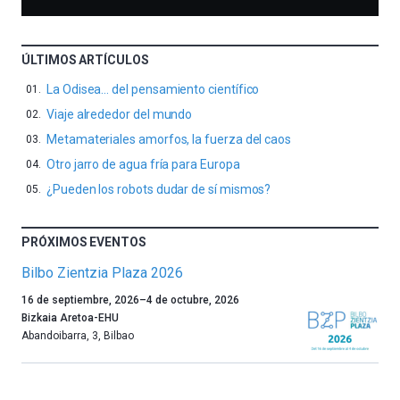
ÚLTIMOS ARTÍCULOS
La Odisea… del pensamiento científico
Viaje alrededor del mundo
Metamateriales amorfos, la fuerza del caos
Otro jarro de agua fría para Europa
¿Pueden los robots dudar de sí mismos?
PRÓXIMOS EVENTOS
Bilbo Zientzia Plaza 2026
Un
16 de septiembre, 2026
–
4 de octubre, 2026
año
Bizkaia Aretoa-EHU
más,
Abandoibarra, 3
,
Bilbao
Bilbao
dará
la