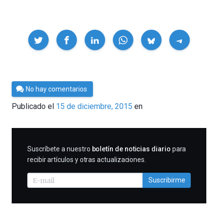
Compartir
Por
No hay comentarios
César
Publicado el
15 de diciembre, 2015
en
Tomé
SUSCRIBIRME
Suscríbete a nuestro
boletín de noticias diario
para
recibir artículos y otras actualizaciones.
Suscribirme