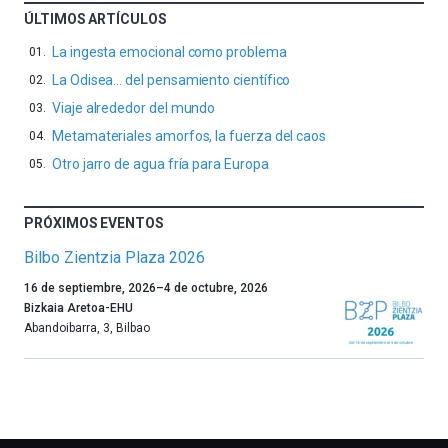
ÚLTIMOS ARTÍCULOS
La ingesta emocional como problema
La Odisea… del pensamiento científico
Viaje alrededor del mundo
Metamateriales amorfos, la fuerza del caos
Otro jarro de agua fría para Europa
PRÓXIMOS EVENTOS
Bilbo Zientzia Plaza 2026
Un
16 de septiembre, 2026
–
4 de octubre, 2026
año
Bizkaia Aretoa-EHU
más,
Abandoibarra, 3
,
Bilbao
Bilbao
dará
la
bienvenida
al
otoño