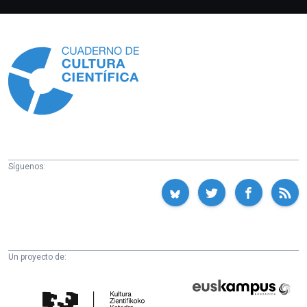
Información
Síguenos:
Un proyecto de:
Cátedra
Euskampus
de
Fundazioa