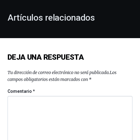
con
la
Artículos relacionados
celebración
de
la
novena
edición
de
DEJA UNA RESPUESTA
Bilbo
Zientzia
Plaza
Tu dirección de correo electrónico no será publicada.
Los
(BZP),
campos obligatorios están marcados con
*
un
festival
Comentario
*
que
llenará
la
ciudad
de
monólogos,
exposiciones,
conferencias,