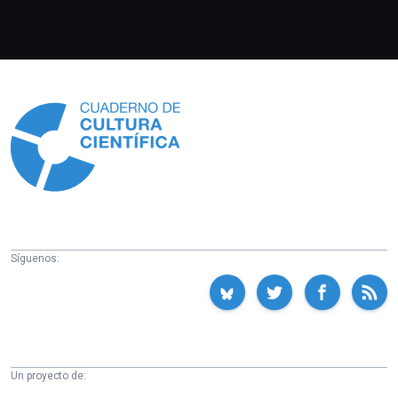
Información
Síguenos:
Un proyecto de: