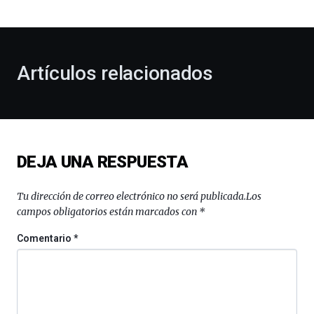
bienvenida
al
otoño
con
la
Artículos relacionados
celebración
de
la
novena
edición
de
DEJA UNA RESPUESTA
Bilbo
Zientzia
Plaza
Tu dirección de correo electrónico no será publicada.
Los
(BZP),
campos obligatorios están marcados con
*
un
festival
Comentario
*
que
llenará
la
ciudad
de
monólogos,