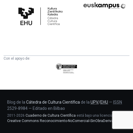
Cátedra
Euskampus
de
Fundazioa
Cultura
Científica
de
la
UPV/EHU
Con el apoyo de:
Eusko
Jaurlaritza
-
Zientzia,
Unibertsitate
eta
Blog de la
Cátedra de Cultura Científica
de la
UPV
/
EHU
—
ISSN
2529-8984
—
Editado en Bilbao
Berrikuntza
2011-2026
Cuaderno de Cultura Científica
está bajo una licencia
saila
Creative Commons Reconocimiento-NoComercial-SinObraDerivada 4.0