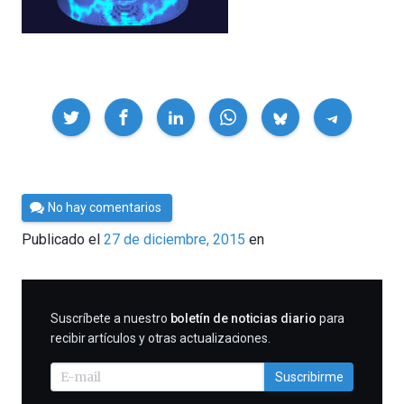
Compartir
Por
No hay comentarios
César
Publicado el
27 de diciembre, 2015
en
Tomé
SUSCRIBIRME
Suscríbete a nuestro
boletín de noticias diario
para
recibir artículos y otras actualizaciones.
Suscribirme