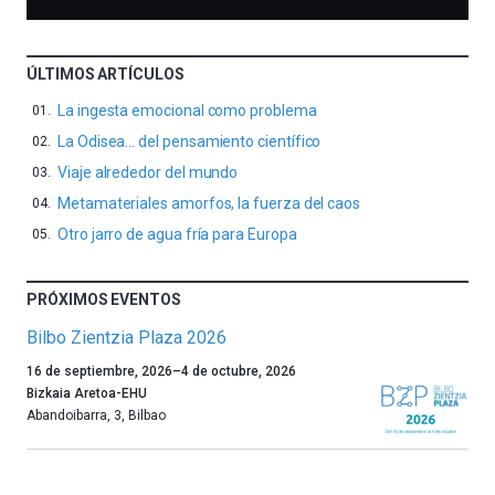
ÚLTIMOS ARTÍCULOS
La ingesta emocional como problema
La Odisea… del pensamiento científico
Viaje alrededor del mundo
Metamateriales amorfos, la fuerza del caos
Otro jarro de agua fría para Europa
PRÓXIMOS EVENTOS
Bilbo Zientzia Plaza 2026
Un
16 de septiembre, 2026
–
4 de octubre, 2026
año
Bizkaia Aretoa-EHU
más,
Abandoibarra, 3
,
Bilbao
Bilbao
dará
la