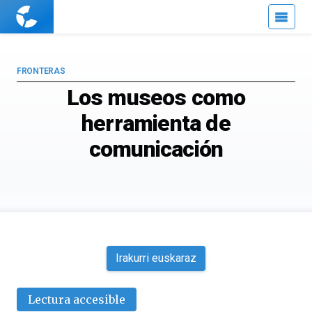
Cuaderno
de
Cultura
Científica
FRONTERAS
Los museos como
herramienta de
comunicación
Irakurri euskaraz
Lectura accesible