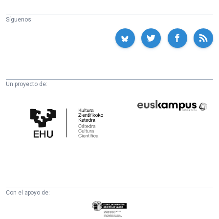
Síguenos:
Un proyecto de:
Cátedra
Euskampus
de
Fundazioa
Cultura
Científica
de
la
UPV/EHU
Con el apoyo de:
Eusko
Jaurlaritza