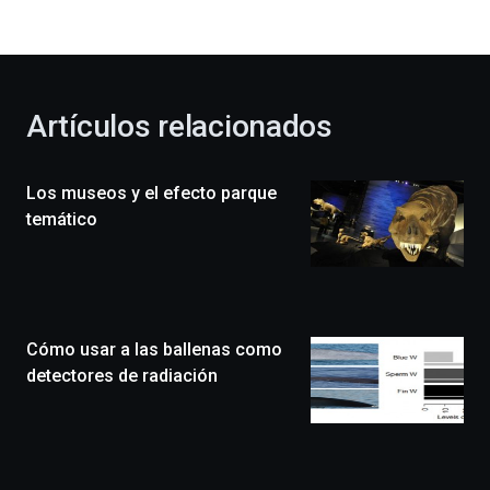
bienvenida
al
otoño
con
la
Artículos relacionados
celebración
de
la
Los museos y el efecto parque
novena
edición
temático
de
Bilbo
Zientzia
Plaza
(BZP),
Cómo usar a las ballenas como
un
festival
detectores de radiación
que
llenará
la
ciudad
de