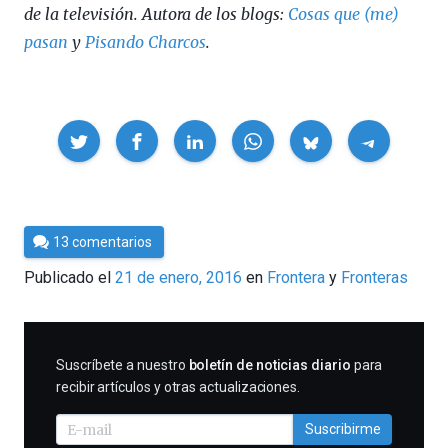
de la televisión. Autora de los blogs:
Cosas que (me)
pasan
y
Pisando Charcos
.
Compartir
Por
13 comentarios
César
Publicado el
21 de enero, 2016
en
Frontera
Fronteras
Tomé
SUSCRIBIRME
Suscríbete a nuestro
boletín de noticias diario
para
recibir artículos y otras actualizaciones.
Suscribirme