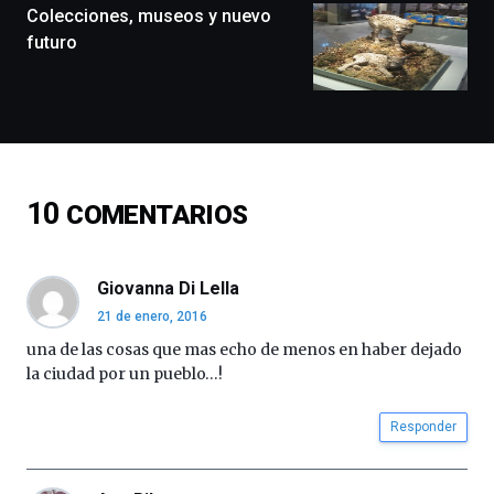
monólogos,
Colecciones, museos y nuevo
exposiciones,
futuro
conferencias,
docufórums
y
espectáculos
de
ciencia
del
10
COMENTARIOS
16
de
septiembre
al
Giovanna Di Lella
4
21 de enero, 2016
de
octubre.
una de las cosas que mas echo de menos en haber dejado
La
la ciudad por un pueblo…!
iniciativa,
organizada
Responder
por
la
Cátedra…