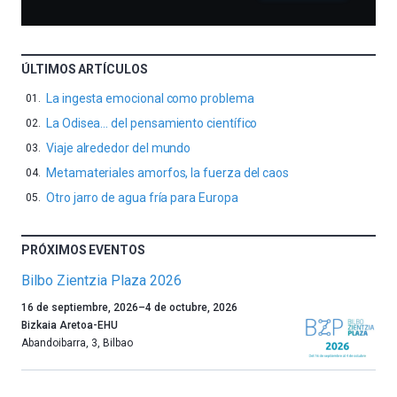
ÚLTIMOS ARTÍCULOS
La ingesta emocional como problema
La Odisea… del pensamiento científico
Viaje alrededor del mundo
Metamateriales amorfos, la fuerza del caos
Otro jarro de agua fría para Europa
PRÓXIMOS EVENTOS
Bilbo Zientzia Plaza 2026
Un
16 de septiembre, 2026
–
4 de octubre, 2026
año
Bizkaia Aretoa-EHU
más,
Abandoibarra, 3
,
Bilbao
Bilbao
dará
la