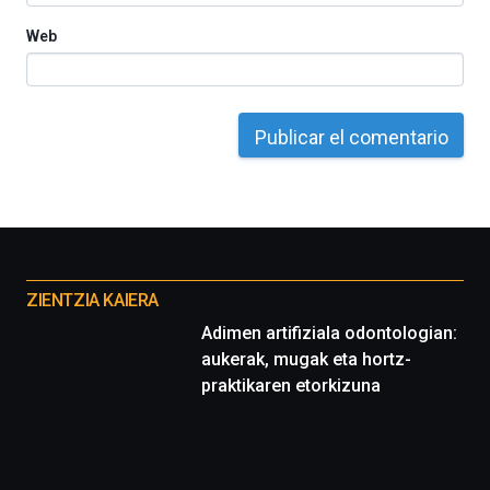
Web
Otros
proyectos
ZIENTZIA KAIERA
Adimen artifiziala odontologian:
aukerak, mugak eta hortz-
praktikaren etorkizuna