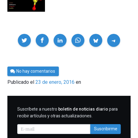
Compartir
Por
No hay comentarios
Cultura
Publicado el
23 de enero, 2016
en
Cientifica
SUSCRIBIRME
Suscríbete a nuestro
boletín de noticias diario
para
recibir artículos y otras actualizaciones.
Suscribirme