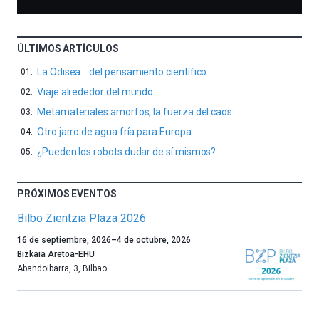
ÚLTIMOS ARTÍCULOS
La Odisea… del pensamiento científico
Viaje alrededor del mundo
Metamateriales amorfos, la fuerza del caos
Otro jarro de agua fría para Europa
¿Pueden los robots dudar de sí mismos?
PRÓXIMOS EVENTOS
Bilbo Zientzia Plaza 2026
Un
16 de septiembre, 2026
–
4 de octubre, 2026
año
Bizkaia Aretoa-EHU
más,
Abandoibarra, 3
,
Bilbao
Bilbao
dará
la