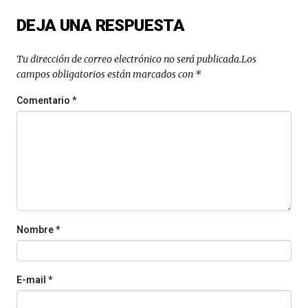
exposiciones,
DEJA UNA RESPUESTA
conferencias,
docufórums
y
Tu dirección de correo electrónico no será publicada.
Los
espectáculos
campos obligatorios están marcados con
*
de
ciencia
Comentario
*
del
16
de
septiembre
al
4
de
octubre.
La
Nombre
*
iniciativa,
organizada
por
la
E-mail
*
Cátedra…