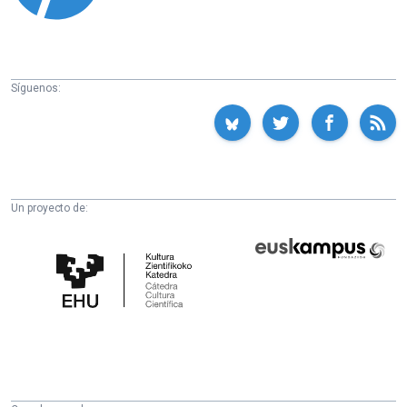
Síguenos:
Un proyecto de:
Cátedra
Euskampus
de
Fundazioa
Cultura
Científica
de
la
UPV/EHU