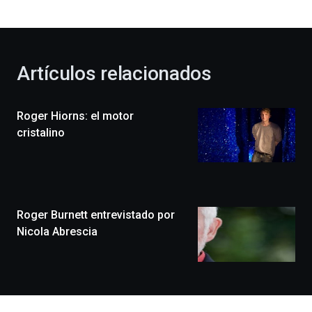
bienvenida
al
otoño
con
la
Artículos relacionados
celebración
de
la
Roger Hiorns: el motor
novena
edición
cristalino
de
Bilbo
Zientzia
Plaza
(BZP),
Roger Burnett entrevistado por
un
festival
Nicola Abrescia
que
llenará
la
ciudad
de
monólogos,