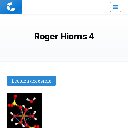
Cuaderno
de
Cultura
Científica
Roger Hiorns 4
Lectura accesible