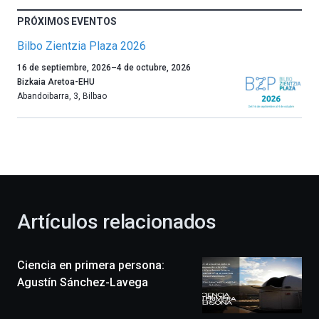
PRÓXIMOS EVENTOS
Bilbo Zientzia Plaza 2026
Un
16 de septiembre, 2026
–
4 de octubre, 2026
año
Bizkaia Aretoa-EHU
más,
Abandoibarra, 3
,
Bilbao
Bilbao
dará
la
bienvenida
al
otoño
con
la
Artículos relacionados
celebración
de
la
Ciencia en primera persona:
novena
edición
Agustín Sánchez-Lavega
de
Bilbo