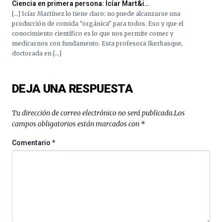
Ciencia en primera persona: Icíar Mart&i…
4
[…] Icíar Martínez lo tiene claro: no puede alcanzarse una
de
producción de comida "orgánica" para todos. Eso y que el
octubre.
conocimiento científico es lo que nos permite comer y
La
medicarnos con fundamento. Esta profesora Ikerbasque,
iniciativa,
doctorada en […]
organizada
por
la
DEJA UNA RESPUESTA
Cátedra…
Tu dirección de correo electrónico no será publicada.
Los
campos obligatorios están marcados con
*
Comentario
*