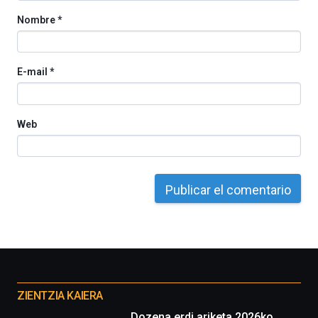
Nombre
*
E-mail
*
Web
Otros
proyectos
ZIENTZIA KAIERA
Dozena erdi ariketa 2026ko