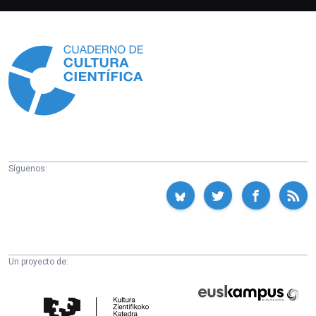
Información
Síguenos:
Un proyecto de:
Cátedra
Euskampus
de
Fundazioa
Cultura