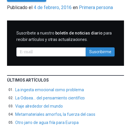
César
Publicado el
4 de febrero, 2016
en
Primera persona
Tomé
SUSCRIBIRME
Suscríbete a nuestro
boletín de noticias diario
para
recibir artículos y otras actualizaciones.
Suscribirme
ÚLTIMOS ARTÍCULOS
La ingesta emocional como problema
La Odisea… del pensamiento científico
Viaje alrededor del mundo
Metamateriales amorfos, la fuerza del caos
Otro jarro de agua fría para Europa