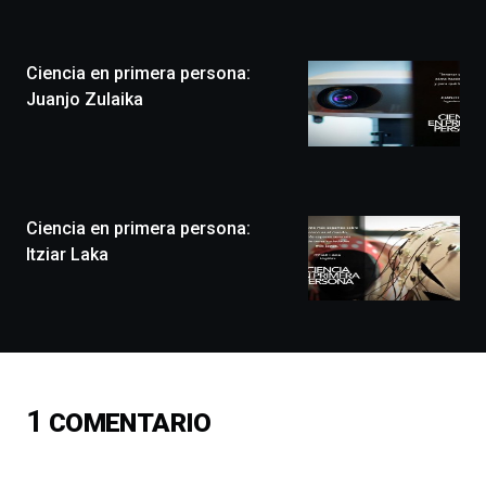
Zientzia
Plaza
(BZP),
Ciencia en primera persona:
un
festival
Juanjo Zulaika
que
llenará
la
ciudad
de
monólogos,
Ciencia en primera persona:
exposiciones,
Itziar Laka
conferencias,
docufórums
y
espectáculos
de
ciencia
del
1
COMENTARIO
16
de
septiembre
al