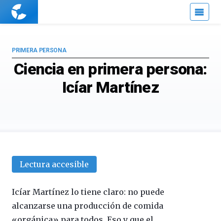
Cuaderno
de
Cultura
Científica
PRIMERA PERSONA
Ciencia en primera persona:
Icíar Martínez
Lectura accesible
Icíar Martínez lo tiene claro: no puede
alcanzarse una producción de comida
«orgánica» para todos. Eso y que el