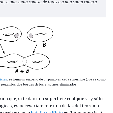
era, a una suma conexa de toros o a una suma conexa
icies
: se toma un entorno de un punto en cada superficie (que es como
se pegan los dos bordes de los entornos eliminados.
irma que, si te dan una superficie cualquiera, y sólo
ógicas, es necesariamente una de las del teorema
e probar que la
botella de Klein
es (homeomorfa a)