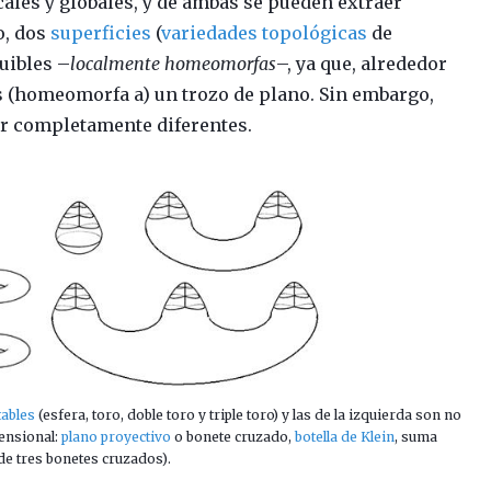
cales y globales, y de ambas se pueden extraer
o, dos
superficies
(
variedades topológicas
de
uibles –
localmente homeomorfas
–, ya que, alrededor
es (homeomorfa a) un trozo de plano. Sin embargo,
er completamente diferentes.
tables
(esfera, toro, doble toro y triple toro) y las de la izquierda son no
mensional:
plano proyectivo
o bonete cruzado,
botella de Klein
, suma
de tres bonetes cruzados).