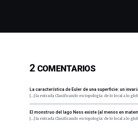
2
COMENTARIOS
La característica de Euler de una superficie: un inva
[…] la entrada Clasificando en topología: de lo local a lo 
El monstruo del lago Ness existe (al menos en matem
[…] la entrada Clasificando en topología: de lo local a lo