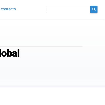
CONTACTO
Buscar
en
el
sitio
lobal