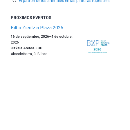
El patrón de los animales en las pinturas rupestres
PRÓXIMOS EVENTOS
Bilbo Zientzia Plaza 2026
Un
16 de septiembre, 2026
–
4 de octubre,
año
2026
más,
Bizkaia Aretoa-EHU
Bilbao
Abandoibarra, 3
,
Bilbao
dará
la
bienvenida
al
otoño
con
la
celebración
de
la
novena
edición
de