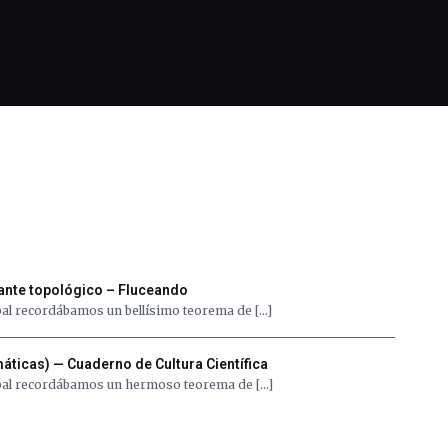
riante topológico – Fluceando
global recordábamos un bellísimo teorema de […]
áticas) — Cuaderno de Cultura Científica
 global recordábamos un hermoso teorema de […]