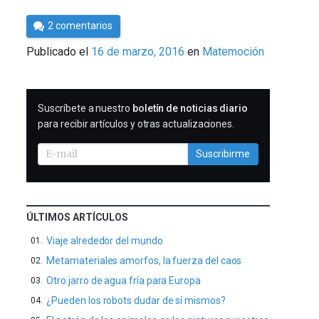
Por
2 comentarios
César
Publicado el
16 de marzo, 2016
en
Matemoción
Tomé
SUSCRIBIRME
Suscríbete a nuestro
boletín de noticias diario
para recibir artículos y otras actualizaciones.
Suscribirme
ÚLTIMOS ARTÍCULOS
Viaje alrededor del mundo
Metamateriales amorfos, la fuerza del caos
Otro jarro de agua fría para Europa
¿Pueden los robots dudar de sí mismos?