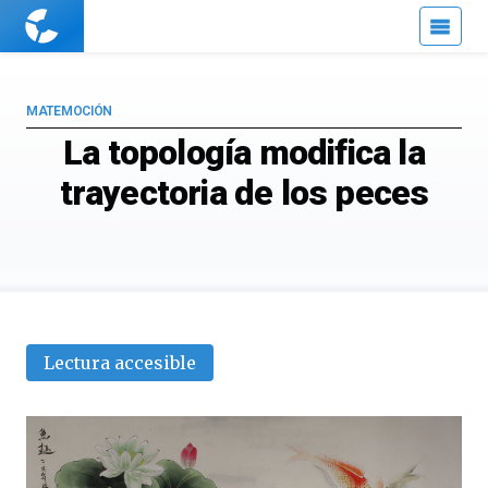
Cuaderno
de
Cultura
Científica
MATEMOCIÓN
La topología modifica la
trayectoria de los peces
Lectura accesible