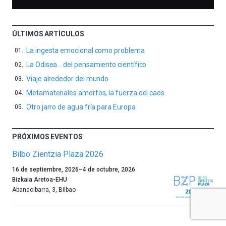
ÚLTIMOS ARTÍCULOS
La ingesta emocional como problema
La Odisea… del pensamiento científico
Viaje alrededor del mundo
Metamateriales amorfos, la fuerza del caos
Otro jarro de agua fría para Europa
PRÓXIMOS EVENTOS
Bilbo Zientzia Plaza 2026
Un
16 de septiembre, 2026
–
4 de octubre, 2026
año
Bizkaia Aretoa-EHU
más,
Abandoibarra, 3
,
Bilbao
Bilbao
dará
la