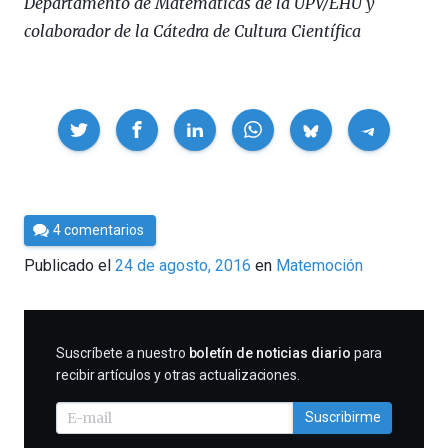
Departamento de Matemáticas de la UPV/EHU y
colaborador de la Cátedra de Cultura Científica
Compartir
Por
4 comentarios
César
Publicado el
24 de agosto, 2016
en
Matemoción
Tomé
SUSCRIBIRME
Suscríbete a nuestro
boletín de noticias diario
para
recibir artículos y otras actualizaciones.
Suscribirme