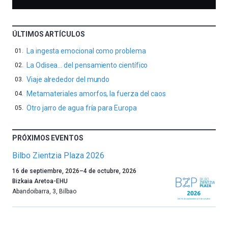
ÚLTIMOS ARTÍCULOS
La ingesta emocional como problema
La Odisea… del pensamiento científico
Viaje alrededor del mundo
Metamateriales amorfos, la fuerza del caos
Otro jarro de agua fría para Europa
PRÓXIMOS EVENTOS
Bilbo Zientzia Plaza 2026
Un
16 de septiembre, 2026
–
4 de octubre, 2026
año
Bizkaia Aretoa-EHU
más,
Abandoibarra, 3
,
Bilbao
Bilbao
dará
la