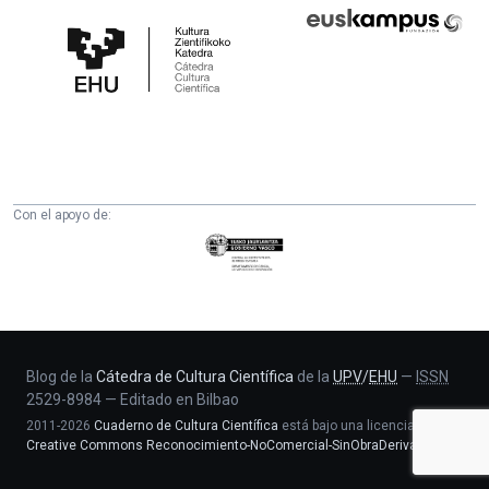
Cátedra
Euskampus
de
Fundazioa
Cultura
Científica
de
la
UPV/EHU
Con el apoyo de:
Eusko
Jaurlaritza
-
Zientzia,
Unibertsitate
eta
Blog de la
Cátedra de Cultura Científica
de la
UPV
/
EHU
—
ISSN
2529-8984
—
Editado en Bilbao
Berrikuntza
2011-2026
Cuaderno de Cultura Científica
está bajo una licencia
saila
Creative Commons Reconocimiento-NoComercial-SinObraDerivada 4.0