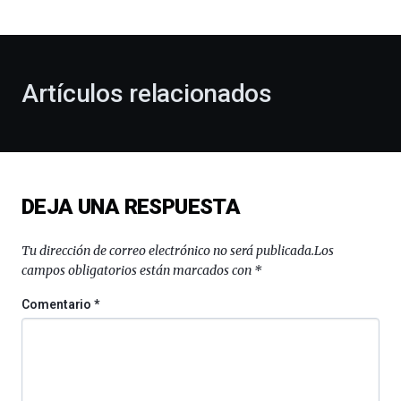
bienvenida
al
otoño
con
la
Artículos relacionados
celebración
de
la
novena
edición
de
DEJA UNA RESPUESTA
Bilbo
Zientzia
Plaza
Tu dirección de correo electrónico no será publicada.
Los
(BZP),
campos obligatorios están marcados con
*
un
festival
Comentario
*
que
llenará
la
ciudad
de
monólogos,