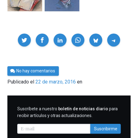
Compartir
Por
No hay comentarios
César
Publicado el
22 de marzo, 2016
en
Tomé
SUSCRIBIRME
Suscríbete a nuestro
boletín de noticias diario
para
recibir artículos y otras actualizaciones.
Suscribirme