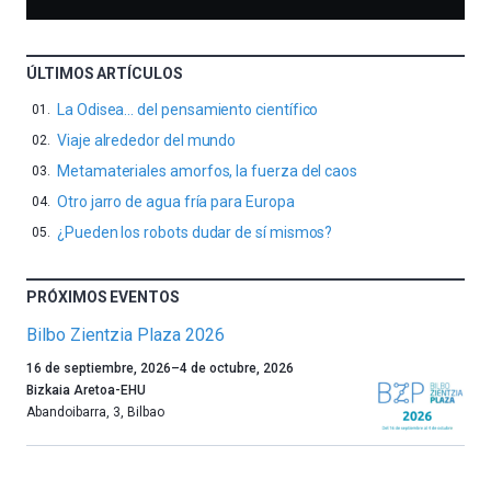
ÚLTIMOS ARTÍCULOS
La Odisea… del pensamiento científico
Viaje alrededor del mundo
Metamateriales amorfos, la fuerza del caos
Otro jarro de agua fría para Europa
¿Pueden los robots dudar de sí mismos?
PRÓXIMOS EVENTOS
Bilbo Zientzia Plaza 2026
Un
16 de septiembre, 2026
–
4 de octubre, 2026
año
Bizkaia Aretoa-EHU
más,
Abandoibarra, 3
,
Bilbao
Bilbao
dará
la