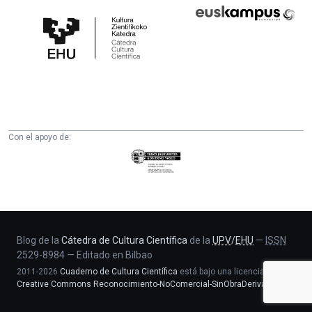
Cátedra
Euskampus
de
Fundazioa
Cultura
Científica
de
la
UPV/EHU
Con el apoyo de:
Eusko
Jaurlaritza
-
Zientzia,
Unibertsitate
eta
Blog de la
Cátedra de Cultura Científica
de la
UPV
/
EHU
—
ISSN
2529-8984
—
Editado en Bilbao
Berrikuntza
2011-2026
Cuaderno de Cultura Científica
está bajo una licencia
saila
Creative Commons Reconocimiento-NoComercial-SinObraDerivada 4.0