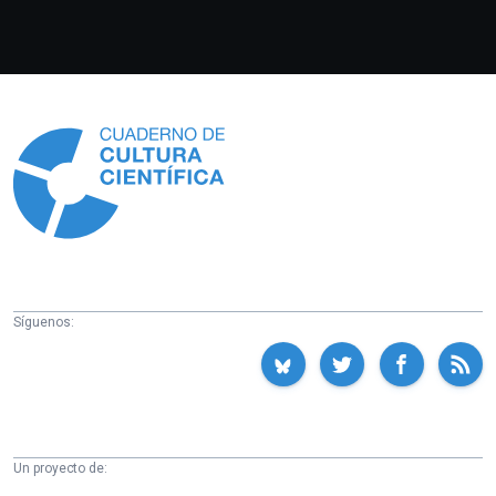
Información
Síguenos:
Un proyecto de: