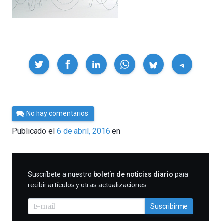
Compartir
Por
No hay comentarios
César
Publicado el
6 de abril, 2016
en
Tomé
SUSCRIBIRME
Suscríbete a nuestro
boletín de noticias diario
para
recibir artículos y otras actualizaciones.
Suscribirme