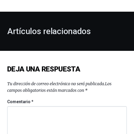
bienvenida
al
otoño
con
la
Artículos relacionados
celebración
de
la
novena
edición
de
DEJA UNA RESPUESTA
Bilbo
Zientzia
Plaza
Tu dirección de correo electrónico no será publicada.
Los
(BZP),
campos obligatorios están marcados con
*
un
festival
Comentario
*
que
llenará
la
ciudad
de
monólogos,