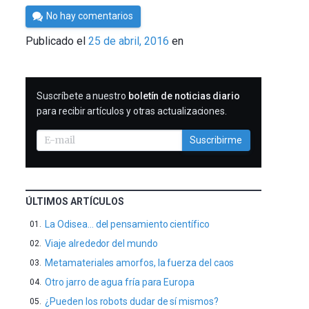
Por
No hay comentarios
César
Publicado el
25 de abril, 2016
en
Tomé
SUSCRIBIRME
Suscríbete a nuestro
boletín de noticias diario
para recibir artículos y otras actualizaciones.
Suscribirme
ÚLTIMOS ARTÍCULOS
La Odisea… del pensamiento científico
Viaje alrededor del mundo
Metamateriales amorfos, la fuerza del caos
Otro jarro de agua fría para Europa
¿Pueden los robots dudar de sí mismos?