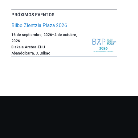
PRÓXIMOS EVENTOS
Bilbo Zientzia Plaza 2026
Un
16 de septiembre, 2026
–
4 de octubre,
año
2026
más,
Bizkaia Aretoa-EHU
Bilbao
Abandoibarra, 3
,
Bilbao
dará
la
bienvenida
al
otoño
con
la
celebración
de
la
novena
edición
de