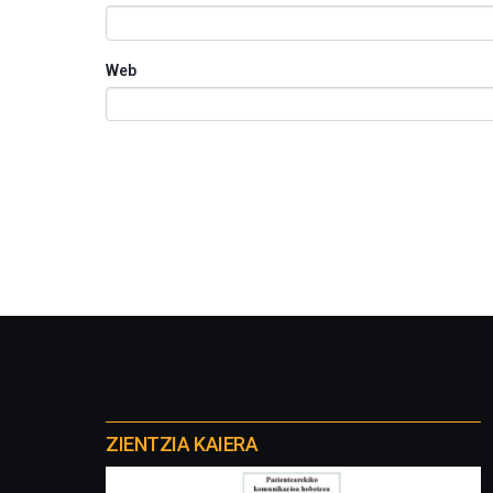
Web
Otros
proyectos
ZIENTZIA KAIERA