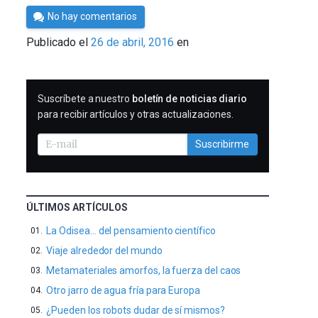
Por
No hay comentarios
César
Publicado el
26 de abril, 2016
en
Tomé
SUSCRIBIRME
Suscríbete a nuestro
boletín de noticias diario
para recibir artículos y otras actualizaciones.
Suscribirme
ÚLTIMOS ARTÍCULOS
La Odisea… del pensamiento científico
Viaje alrededor del mundo
Metamateriales amorfos, la fuerza del caos
Otro jarro de agua fría para Europa
¿Pueden los robots dudar de sí mismos?