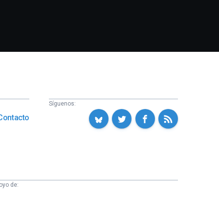
Síguenos:
Contacto
oyo de: