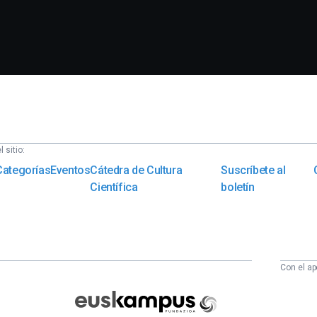
 sitio:
Categorías
Eventos
Cátedra de Cultura
Suscríbete al
Científica
boletín
Con el ap
Euskampus
Fundazioa