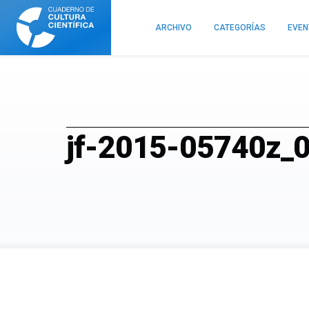
Cuaderno
de
ARCHIVO
CATEGORÍAS
EVE
Cultura
Científica
jf-2015-05740z_