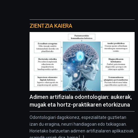
Otros
proyectos
ZIENTZIA KAIERA
Adimen artifiziala odontologian: aukerak,
mugak eta hortz-praktikaren etorkizuna
Odontologiari dagokionez, espezialitate guztietan
izan du eragina, neurri handiagoan edo txikiagoan.
Horietako batzuetan adimen artifizialaren aplikazioak
oraindik urriak dira, baina [...]