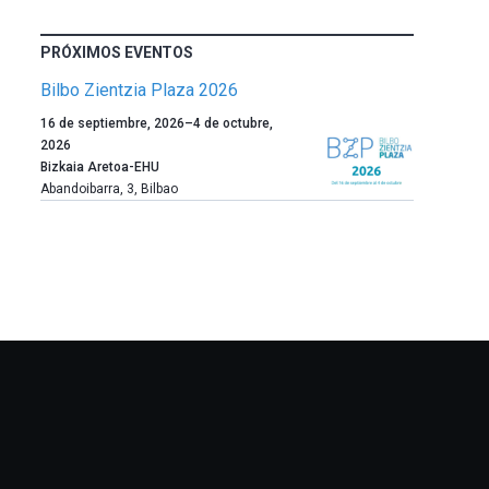
PRÓXIMOS EVENTOS
Bilbo Zientzia Plaza 2026
Un
16 de septiembre, 2026
–
4 de octubre,
año
2026
más,
Bizkaia Aretoa-EHU
Bilbao
Abandoibarra, 3
,
Bilbao
dará
la
bienvenida
al
otoño
con
la
celebración
de
la
novena
edición
de