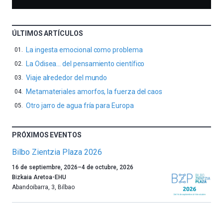
ÚLTIMOS ARTÍCULOS
La ingesta emocional como problema
La Odisea… del pensamiento científico
Viaje alrededor del mundo
Metamateriales amorfos, la fuerza del caos
Otro jarro de agua fría para Europa
PRÓXIMOS EVENTOS
Bilbo Zientzia Plaza 2026
Un
16 de septiembre, 2026
–
4 de octubre, 2026
año
Bizkaia Aretoa-EHU
más,
Abandoibarra, 3
,
Bilbao
Bilbao
dará
la