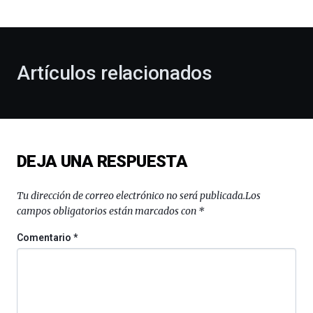
bienvenida
al
otoño
con
la
Artículos relacionados
celebración
de
la
novena
edición
de
DEJA UNA RESPUESTA
Bilbo
Zientzia
Plaza
Tu dirección de correo electrónico no será publicada.
Los
(BZP),
campos obligatorios están marcados con
*
un
festival
Comentario
*
que
llenará
la
ciudad
de
monólogos,