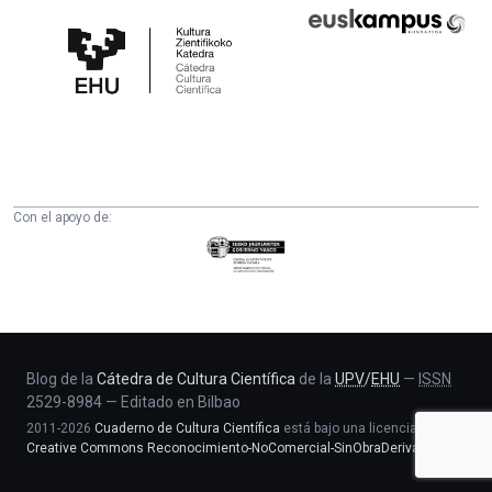
Cátedra
Euskampus
de
Fundazioa
Cultura
Científica
de
la
UPV/EHU
Con el apoyo de:
Eusko
Jaurlaritza
-
Zientzia,
Unibertsitate
eta
Blog de la
Cátedra de Cultura Científica
de la
UPV
/
EHU
—
ISSN
2529-8984
—
Editado en Bilbao
Berrikuntza
2011-2026
Cuaderno de Cultura Científica
está bajo una licencia
saila
Creative Commons Reconocimiento-NoComercial-SinObraDerivada 4.0