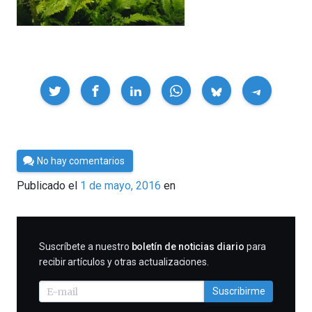
Compartir
Por
No hay comentarios
César
Publicado el
1 de mayo, 2016
en
Tomé
SUSCRIBIRME
Suscríbete a nuestro
boletín de noticias diario
para
recibir artículos y otras actualizaciones.
Suscribirme