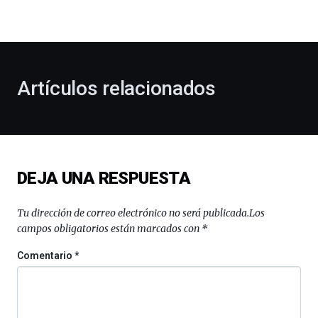
la
bienvenida
al
otoño
con
la
Artículos relacionados
celebración
de
la
novena
edición
de
DEJA UNA RESPUESTA
Bilbo
Zientzia
Plaza
Tu dirección de correo electrónico no será publicada.
Los
(BZP),
campos obligatorios están marcados con
*
un
festival
Comentario
*
que
llenará
la
ciudad
de