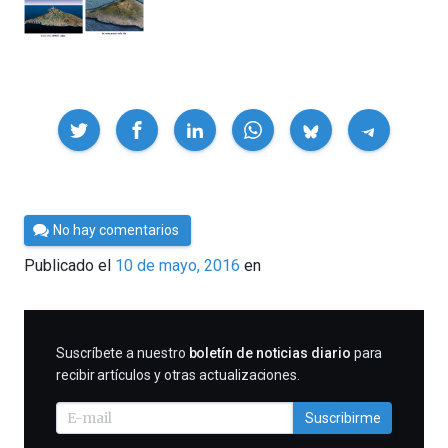
Compartir
Por
No hay comentarios
Cultura
Publicado el
10 de mayo, 2016
en
Cientifica
SUSCRIBIRME
Suscríbete a nuestro
boletín de noticias diario
para
recibir artículos y otras actualizaciones.
Suscribirme