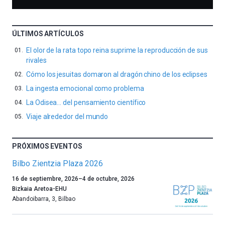
ÚLTIMOS ARTÍCULOS
El olor de la rata topo reina suprime la reproducción de sus
rivales
Cómo los jesuitas domaron al dragón chino de los eclipses
La ingesta emocional como problema
La Odisea… del pensamiento científico
Viaje alrededor del mundo
PRÓXIMOS EVENTOS
Bilbo Zientzia Plaza 2026
Un
16 de septiembre, 2026
–
4 de octubre, 2026
año
Bizkaia Aretoa-EHU
más,
Abandoibarra, 3
,
Bilbao
Bilbao
dará