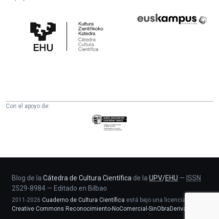
Cátedra
Euskampus
de
Fundazioa
Cultura
Científica
de
la
UPV/EHU
Con el apoyo de:
Eusko
Jaurlaritza
-
Zientzia,
Unibertsitate
eta
Blog de la
Cátedra de Cultura Científica
de la
UPV
/
EHU
—
ISSN
2529-8984
—
Editado en Bilbao
Berrikuntza
2011-2026
Cuaderno de Cultura Científica
está bajo una licencia
saila
Creative Commons Reconocimiento-NoComercial-SinObraDerivada 4.0