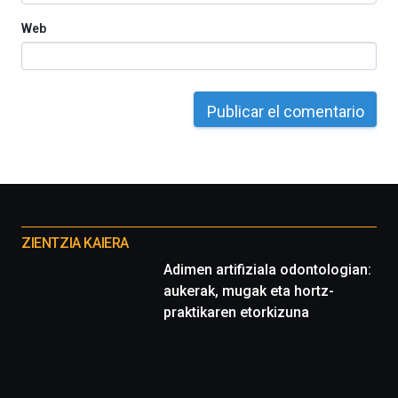
Web
Otros
proyectos
ZIENTZIA KAIERA
Adimen artifiziala odontologian:
aukerak, mugak eta hortz-
praktikaren etorkizuna