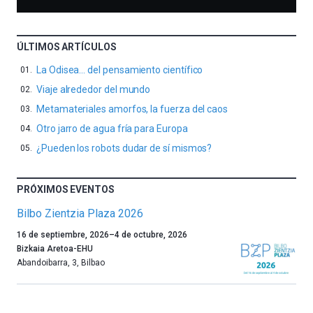
ÚLTIMOS ARTÍCULOS
La Odisea… del pensamiento científico
Viaje alrededor del mundo
Metamateriales amorfos, la fuerza del caos
Otro jarro de agua fría para Europa
¿Pueden los robots dudar de sí mismos?
PRÓXIMOS EVENTOS
Bilbo Zientzia Plaza 2026
Un
16 de septiembre, 2026
–
4 de octubre, 2026
año
Bizkaia Aretoa-EHU
más,
Abandoibarra, 3
,
Bilbao
Bilbao
dará
la