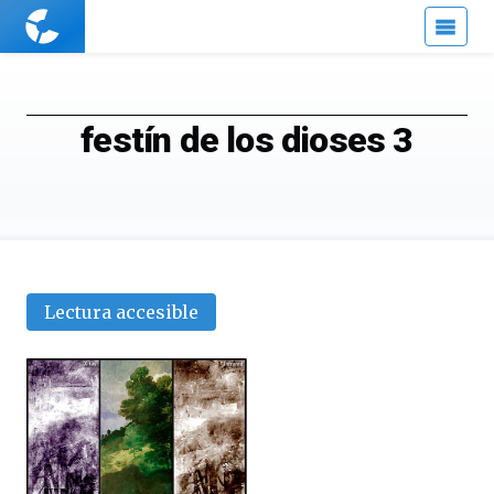
Cuaderno
de
Cultura
Científica
festín de los dioses 3
Lectura accesible