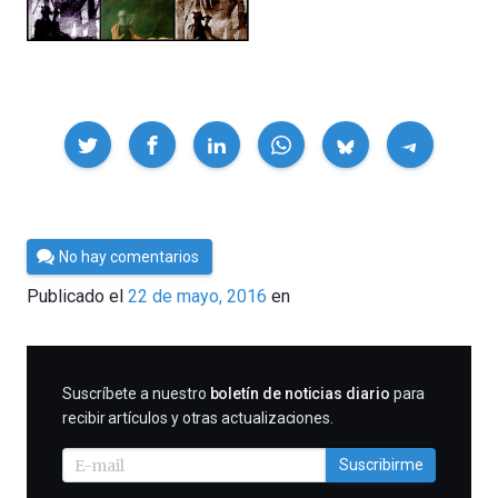
Compartir
Por
No hay comentarios
César
Publicado el
22 de mayo, 2016
en
Tomé
SUSCRIBIRME
Suscríbete a nuestro
boletín de noticias diario
para
recibir artículos y otras actualizaciones.
Suscribirme