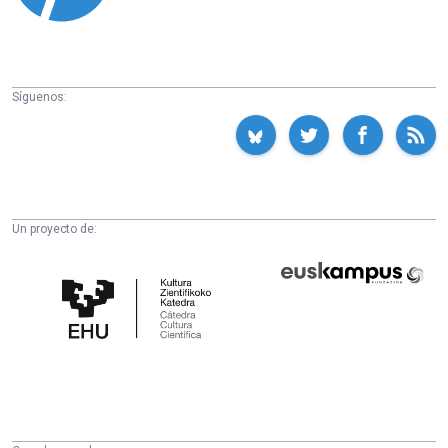
Síguenos:
Un proyecto de:
Cátedra
Euskampus
de
Fundazioa
Cultura
Científica
de
la
UPV/EHU