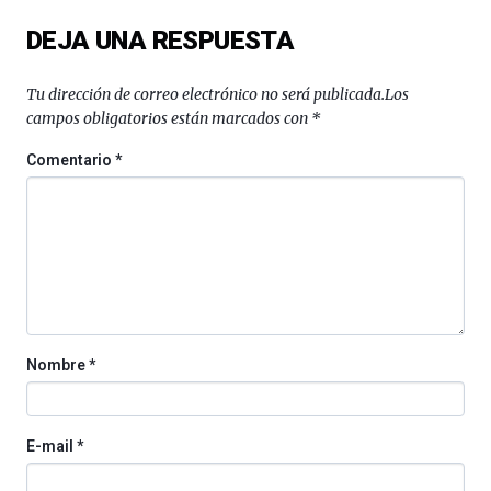
exposiciones,
DEJA UNA RESPUESTA
conferencias,
docufórums
y
Tu dirección de correo electrónico no será publicada.
Los
espectáculos
campos obligatorios están marcados con
*
de
ciencia
Comentario
*
del
16
de
septiembre
al
4
de
octubre.
La
Nombre
*
iniciativa,
organizada
por
la
E-mail
*
Cátedra…