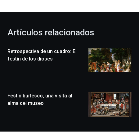
bienvenida
al
otoño
con
la
Artículos relacionados
celebración
de
la
Retrospectiva de un cuadro: El
novena
edición
festín de los dioses
de
Bilbo
Zientzia
Plaza
(BZP),
Festín burlesco, una visita al
un
festival
alma del museo
que
llenará
la
ciudad
de
monólogos,