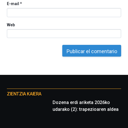
E-mail
*
del
16
de
septiembre
Web
al
4
de
octubre.
La
iniciativa,
organizada
por
la
Cátedra…
Otros
proyectos
ZIENTZIA KAIERA
Dozena erdi ariketa 2026ko
udarako (2): trapezioaren aldea