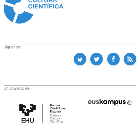
Síguenos:
Un proyecto de:
Cátedra
Euskampus
de
Fundazioa
Cultura
Científica
de
la