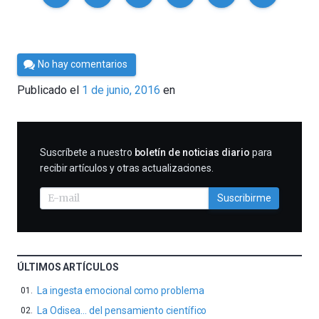
Por
No hay comentarios
César
Publicado el
1 de junio, 2016
en
Tomé
SUSCRIBIRME
Suscríbete a nuestro
boletín de noticias diario
para
recibir artículos y otras actualizaciones.
Suscribirme
ÚLTIMOS ARTÍCULOS
La ingesta emocional como problema
La Odisea… del pensamiento científico