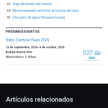
Viaje alrededor del mundo
Metamateriales amorfos, la fuerza del caos
Otro jarro de agua fría para Europa
PRÓXIMOS EVENTOS
Bilbo Zientzia Plaza 2026
Un
16 de septiembre, 2026
–
4 de octubre, 2026
año
Bizkaia Aretoa-EHU
más,
Abandoibarra, 3
,
Bilbao
Bilbao
dará
la
bienvenida
al
otoño
con
la
Artículos relacionados
celebración
de