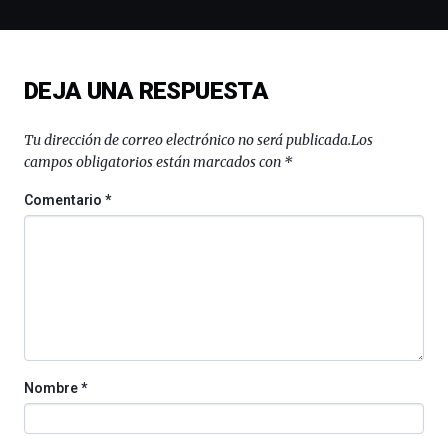
la
novena
edición
de
DEJA UNA RESPUESTA
Bilbo
Zientzia
Plaza
Tu dirección de correo electrónico no será publicada.
Los
(BZP),
campos obligatorios están marcados con
*
un
festival
Comentario
*
que
llenará
la
ciudad
de
monólogos,
exposiciones,
conferencias,
docufórums
Nombre
*
y
espectáculos
de
ciencia