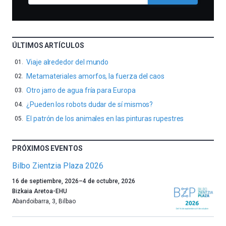
ÚLTIMOS ARTÍCULOS
Viaje alrededor del mundo
Metamateriales amorfos, la fuerza del caos
Otro jarro de agua fría para Europa
¿Pueden los robots dudar de sí mismos?
El patrón de los animales en las pinturas rupestres
PRÓXIMOS EVENTOS
Bilbo Zientzia Plaza 2026
Un
16 de septiembre, 2026
–
4 de octubre, 2026
año
Bizkaia Aretoa-EHU
más,
Abandoibarra, 3
,
Bilbao
Bilbao
dará