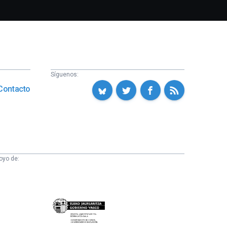
Síguenos:
Contacto
oyo de:
Eusko
Jaurlaritza