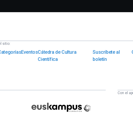
 sitio:
Categorías
Eventos
Cátedra de Cultura
Suscríbete al
Científica
boletín
Con el ap
Euskampus
Fundazioa