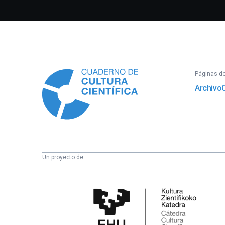
Información
Páginas del
Archivo
Un proyecto de:
Cátedra
de
Cultura
Científica
de