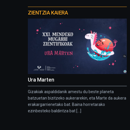
Otros
proyectos
ZIENTZIA KAIERA
Ura Marten
Gizakiak aspaldidanik amestu du beste planeta
batzuetan bizitzeko aukerarekin, eta Marte da aukera
erakargarrienetako bat. Baina horretarako
ezinbesteko baldintza bat [...]