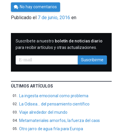
Por
No hay comentarios
César
Publicado el
7 de junio, 2016
en
Tomé
SUSCRIBIRME
Suscríbete a nuestro
boletín de noticias diario
para recibir artículos y otras actualizaciones.
Suscribirme
ÚLTIMOS ARTÍCULOS
La ingesta emocional como problema
La Odisea… del pensamiento científico
Viaje alrededor del mundo
Metamateriales amorfos, la fuerza del caos
Otro jarro de agua fría para Europa