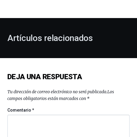
la
bienvenida
al
otoño
con
la
Artículos relacionados
celebración
de
la
novena
edición
de
DEJA UNA RESPUESTA
Bilbo
Zientzia
Plaza
Tu dirección de correo electrónico no será publicada.
Los
(BZP),
campos obligatorios están marcados con
*
un
festival
Comentario
*
que
llenará
la
ciudad
de