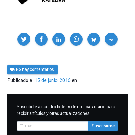
Compartir
Por
No hay comentarios
César
Publicado el
15 de junio, 2016
en
Tomé
SUSCRIBIRME
Suscríbete a nuestro
boletín de noticias diario
para
recibir artículos y otras actualizaciones.
Suscribirme