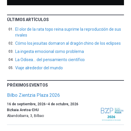
ÚLTIMOS ARTÍCULOS
El olor de la rata topo reina suprime la reproducción de sus
rivales
Cómo los jesuitas domaron al dragón chino de los eclipses
La ingesta emocional como problema
La Odisea… del pensamiento científico
Viaje alrededor del mundo
PRÓXIMOS EVENTOS
Bilbo Zientzia Plaza 2026
Un
16 de septiembre, 2026
–
4 de octubre, 2026
año
Bizkaia Aretoa-EHU
más,
Abandoibarra, 3
,
Bilbao
Bilbao
dará