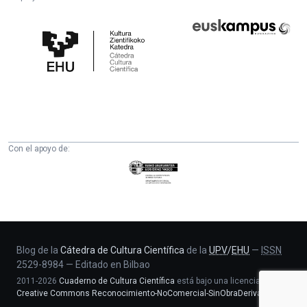
Cátedra
Euskampus
de
Fundazioa
Cultura
Científica
de
la
UPV/EHU
Con el apoyo de:
Eusko
Jaurlaritza
-
Zientzia,
Unibertsitate
eta
Blog de la
Cátedra de Cultura Científica
de la
UPV
/
EHU
—
ISSN
2529-8984
—
Editado en Bilbao
Berrikuntza
2011-2026
Cuaderno de Cultura Científica
está bajo una licencia
saila
Creative Commons Reconocimiento-NoComercial-SinObraDerivada 4.0