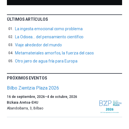
ÚLTIMOS ARTÍCULOS
La ingesta emocional como problema
La Odisea… del pensamiento científico
Viaje alrededor del mundo
Metamateriales amorfos, la fuerza del caos
Otro jarro de agua fría para Europa
PRÓXIMOS EVENTOS
Bilbo Zientzia Plaza 2026
Un
16 de septiembre, 2026
–
4 de octubre, 2026
año
Bizkaia Aretoa-EHU
más,
Abandoibarra, 3
,
Bilbao
Bilbao
dará
la