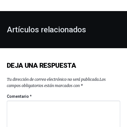
bienvenida
al
otoño
con
la
Artículos relacionados
celebración
de
la
novena
edición
de
DEJA UNA RESPUESTA
Bilbo
Zientzia
Plaza
Tu dirección de correo electrónico no será publicada.
Los
(BZP),
campos obligatorios están marcados con
*
un
festival
Comentario
*
que
llenará
la
ciudad
de
monólogos,