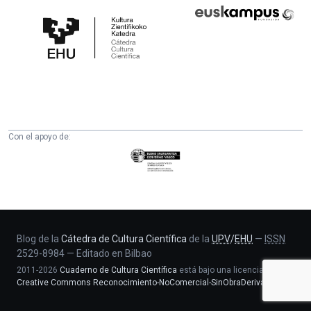
Cátedra
Euskampus
de
Fundazioa
Cultura
Científica
de
la
UPV/EHU
Con el apoyo de:
Eusko
Jaurlaritza
-
Zientzia,
Unibertsitate
eta
Blog de la
Cátedra de Cultura Científica
de la
UPV
/
EHU
—
ISSN
2529-8984
—
Editado en Bilbao
Berrikuntza
2011-2026
Cuaderno de Cultura Científica
está bajo una licencia
saila
Creative Commons Reconocimiento-NoComercial-SinObraDerivada 4.0