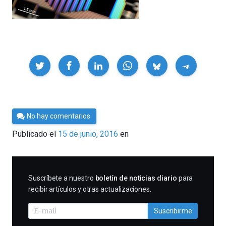
Compartir
Por
No hay comentarios
César
Publicado el
15 de junio, 2016
en
Tomé
SUSCRIBIRME
Suscríbete a nuestro
boletín de noticias diario
para
recibir artículos y otras actualizaciones.
Suscribirme