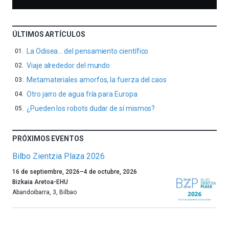
ÚLTIMOS ARTÍCULOS
La Odisea… del pensamiento científico
Viaje alrededor del mundo
Metamateriales amorfos, la fuerza del caos
Otro jarro de agua fría para Europa
¿Pueden los robots dudar de sí mismos?
PRÓXIMOS EVENTOS
Bilbo Zientzia Plaza 2026
Un
16 de septiembre, 2026
–
4 de octubre, 2026
año
Bizkaia Aretoa-EHU
más,
Abandoibarra, 3
,
Bilbao
Bilbao
dará
la