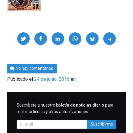
Compartir
Por
No hay comentarios
Cultura
Publicado el
24 de junio, 2016
en
Cientifica
SUSCRIBIRME
Suscríbete a nuestro
boletín de noticias diario
para
recibir artículos y otras actualizaciones.
Suscribirme