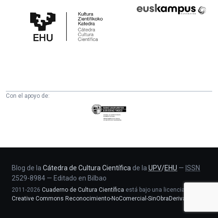
Cátedra
Euskampus
de
Fundazioa
Cultura
Científica
de
la
UPV/EHU
Con el apoyo de:
Eusko
Jaurlaritza
-
Zientzia,
Unibertsitate
eta
Blog de la
Cátedra de Cultura Científica
de la
UPV
/
EHU
—
ISSN
2529-8984
—
Editado en Bilbao
Berrikuntza
2011-2026
Cuaderno de Cultura Científica
está bajo una licencia
saila
Creative Commons Reconocimiento-NoComercial-SinObraDerivada 4.0