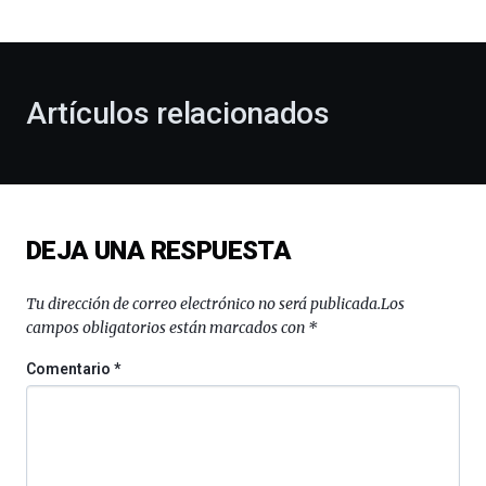
bienvenida
al
otoño
con
la
Artículos relacionados
celebración
de
la
novena
edición
de
DEJA UNA RESPUESTA
Bilbo
Zientzia
Plaza
Tu dirección de correo electrónico no será publicada.
Los
(BZP),
campos obligatorios están marcados con
*
un
festival
Comentario
*
que
llenará
la
ciudad
de
monólogos,