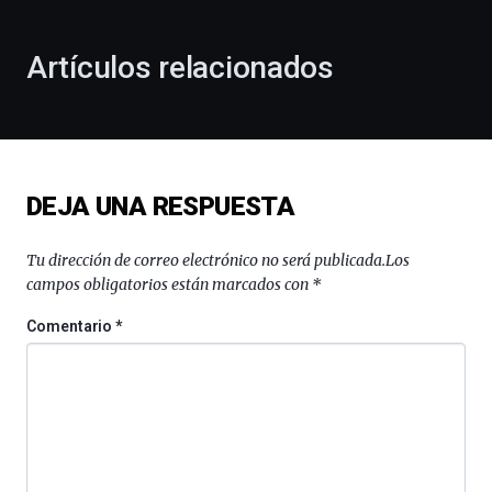
otoño
con
la
Artículos relacionados
celebración
de
la
novena
edición
de
DEJA UNA RESPUESTA
Bilbo
Zientzia
Plaza
Tu dirección de correo electrónico no será publicada.
Los
(BZP),
campos obligatorios están marcados con
*
un
festival
Comentario
*
que
llenará
la
ciudad
de
monólogos,
exposiciones,
conferencias,