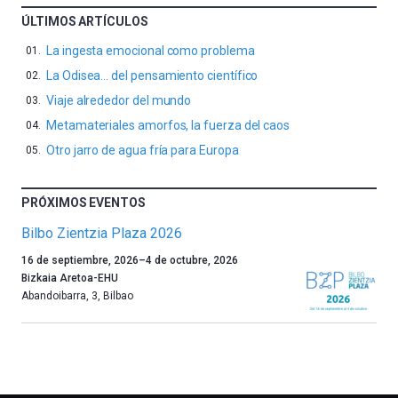
ÚLTIMOS ARTÍCULOS
La ingesta emocional como problema
La Odisea… del pensamiento científico
Viaje alrededor del mundo
Metamateriales amorfos, la fuerza del caos
Otro jarro de agua fría para Europa
PRÓXIMOS EVENTOS
Bilbo Zientzia Plaza 2026
Un
16 de septiembre, 2026
–
4 de octubre, 2026
año
Bizkaia Aretoa-EHU
más,
Abandoibarra, 3
,
Bilbao
Bilbao
dará
la
bienvenida
al