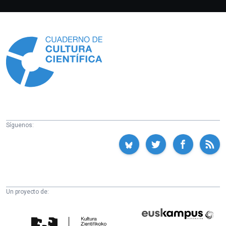
Información
Síguenos:
Un proyecto de:
Cátedra
Euskampus
de
Fundazioa