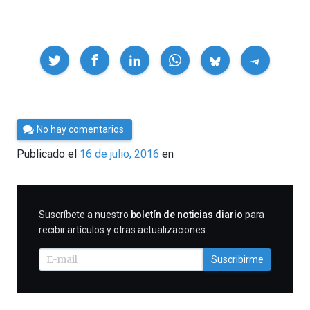
Compartir
Por
No hay comentarios
César
Publicado el
16 de julio, 2016
en
Tomé
SUSCRIBIRME
Suscríbete a nuestro
boletín de noticias diario
para
recibir artículos y otras actualizaciones.
Suscribirme