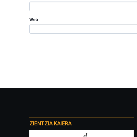
Web
Otros
proyectos
ZIENTZIA KAIERA