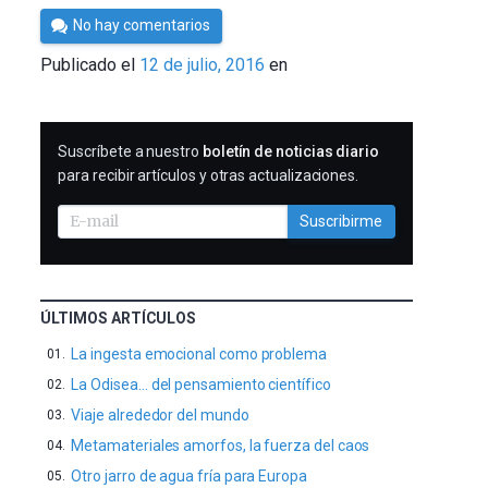
Por
No hay comentarios
Cultura
Publicado el
12 de julio, 2016
en
Cientifica
SUSCRIBIRME
Suscríbete a nuestro
boletín de noticias diario
para recibir artículos y otras actualizaciones.
Suscribirme
ÚLTIMOS ARTÍCULOS
La ingesta emocional como problema
La Odisea… del pensamiento científico
Viaje alrededor del mundo
Metamateriales amorfos, la fuerza del caos
Otro jarro de agua fría para Europa