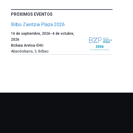
PRÓXIMOS EVENTOS
Bilbo Zientzia Plaza 2026
Un
16 de septiembre, 2026
–
4 de octubre,
año
2026
más,
Bizkaia Aretoa-EHU
Bilbao
Abandoibarra, 3
,
Bilbao
dará
la
bienvenida
al
otoño
con
la
celebración
de
la
novena
edición
de