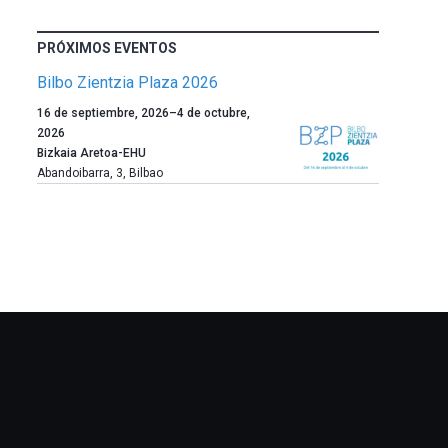
PRÓXIMOS EVENTOS
Bilbo Zientzia Plaza 2026
Un
16 de septiembre, 2026
–
4 de octubre,
año
2026
más,
Bizkaia Aretoa-EHU
Bilbao
Abandoibarra, 3
,
Bilbao
dará
la
bienvenida
al
otoño
con
la
celebración
de
la
novena
edición
de