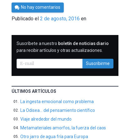
Por
No hay comentarios
César
Publicado el
2 de agosto, 2016
en
Tomé
SUSCRIBIRME
Suscríbete a nuestro
boletín de noticias diario
para recibir artículos y otras actualizaciones.
Suscribirme
ÚLTIMOS ARTÍCULOS
La ingesta emocional como problema
La Odisea… del pensamiento científico
Viaje alrededor del mundo
Metamateriales amorfos, la fuerza del caos
Otro jarro de agua fría para Europa