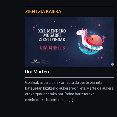
Otros
proyectos
ZIENTZIA KAIERA
Ura Marten
Gizakiak aspaldidanik amestu du beste planeta
batzuetan bizitzeko aukerarekin, eta Marte da aukera
erakargarrienetako bat. Baina horretarako
ezinbesteko baldintza bat [...]