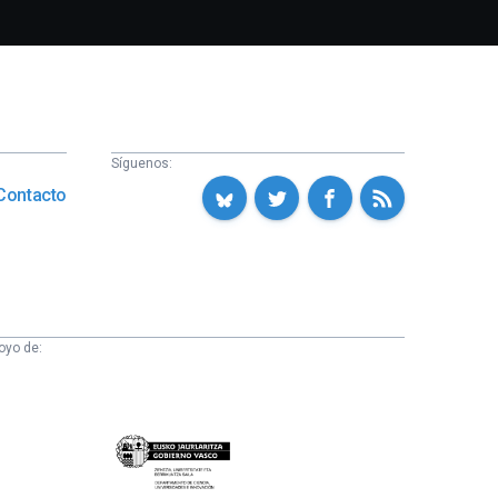
Síguenos:
Contacto
oyo de:
Eusko
Jaurlaritza