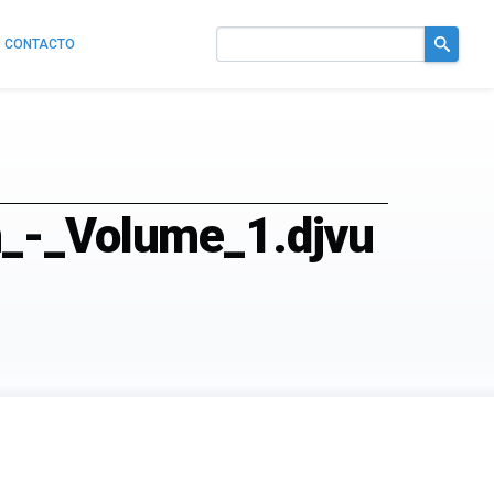
CONTACTO
Buscar
en
el
sitio
m_-_Volume_1.djvu