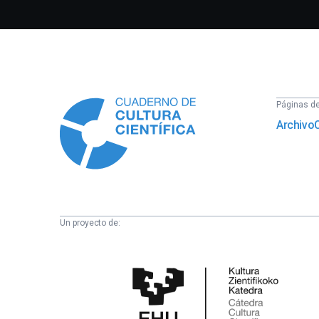
Información
Páginas del
Archivo
Un proyecto de:
Cátedra
de
Cultura
Científica
de