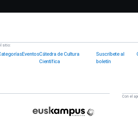
 sitio:
Categorías
Eventos
Cátedra de Cultura
Suscríbete al
Científica
boletín
Con el ap
Euskampus
Fundazioa