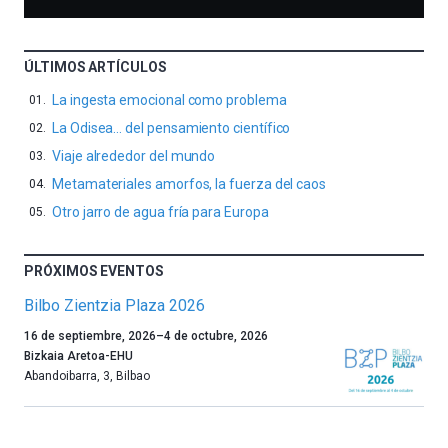
ÚLTIMOS ARTÍCULOS
La ingesta emocional como problema
La Odisea… del pensamiento científico
Viaje alrededor del mundo
Metamateriales amorfos, la fuerza del caos
Otro jarro de agua fría para Europa
PRÓXIMOS EVENTOS
Bilbo Zientzia Plaza 2026
Un
16 de septiembre, 2026
–
4 de octubre, 2026
año
Bizkaia Aretoa-EHU
más,
Abandoibarra, 3
,
Bilbao
Bilbao
dará
la