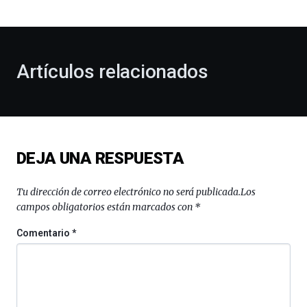
bienvenida
al
otoño
con
la
Artículos relacionados
celebración
de
la
novena
edición
de
DEJA UNA RESPUESTA
Bilbo
Zientzia
Plaza
Tu dirección de correo electrónico no será publicada.
Los
(BZP),
campos obligatorios están marcados con
*
un
festival
Comentario
*
que
llenará
la
ciudad
de
monólogos,