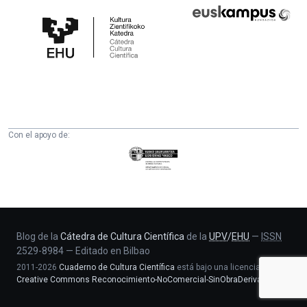
Cátedra
Euskampus
de
Fundazioa
Cultura
Científica
de
la
UPV/EHU
Con el apoyo de:
Eusko
Jaurlaritza
-
Zientzia,
Unibertsitate
eta
Blog de la
Cátedra de Cultura Científica
de la
UPV
/
EHU
—
ISSN
2529-8984
—
Editado en Bilbao
Berrikuntza
2011-2026
Cuaderno de Cultura Científica
está bajo una licencia
saila
Creative Commons Reconocimiento-NoComercial-SinObraDerivada 4.0