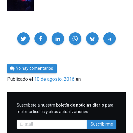
Compartir
Por
No hay comentarios
César
Publicado el
10 de agosto, 2016
en
Tomé
SUSCRIBIRME
Suscríbete a nuestro
boletín de noticias diario
para
recibir artículos y otras actualizaciones.
Suscribirme