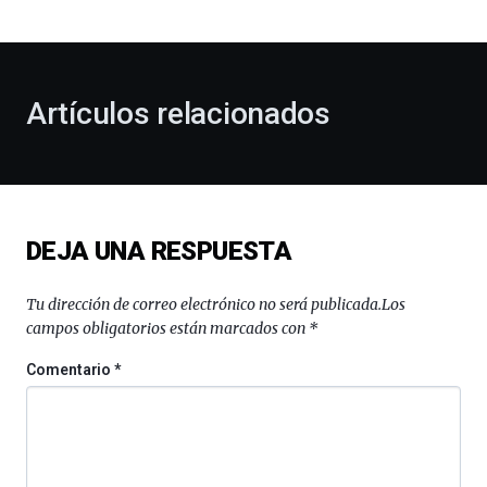
bienvenida
al
otoño
con
la
Artículos relacionados
celebración
de
la
novena
edición
de
DEJA UNA RESPUESTA
Bilbo
Zientzia
Plaza
Tu dirección de correo electrónico no será publicada.
Los
(BZP),
campos obligatorios están marcados con
*
un
festival
Comentario
*
que
llenará
la
ciudad
de
monólogos,