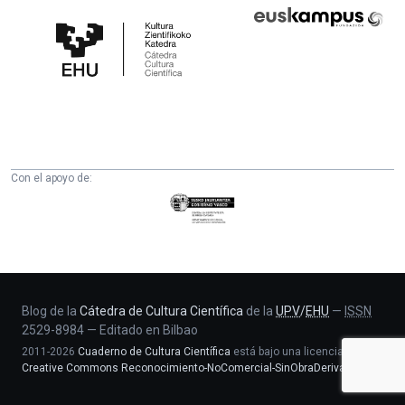
Cátedra
Euskampus
de
Fundazioa
Cultura
Científica
de
la
UPV/EHU
Con el apoyo de:
Eusko
Jaurlaritza
-
Zientzia,
Unibertsitate
eta
Blog de la
Cátedra de Cultura Científica
de la
UPV
/
EHU
—
ISSN
2529-8984
—
Editado en Bilbao
Berrikuntza
2011-2026
Cuaderno de Cultura Científica
está bajo una licencia
saila
Creative Commons Reconocimiento-NoComercial-SinObraDerivada 4.0