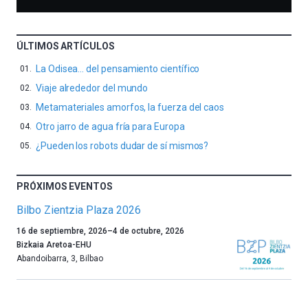
ÚLTIMOS ARTÍCULOS
La Odisea… del pensamiento científico
Viaje alrededor del mundo
Metamateriales amorfos, la fuerza del caos
Otro jarro de agua fría para Europa
¿Pueden los robots dudar de sí mismos?
PRÓXIMOS EVENTOS
Bilbo Zientzia Plaza 2026
Un
16 de septiembre, 2026
–
4 de octubre, 2026
año
Bizkaia Aretoa-EHU
más,
Abandoibarra, 3
,
Bilbao
Bilbao
dará
la