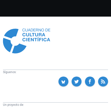
Información
Síguenos:
Un proyecto de: