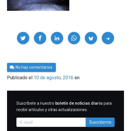
Compartir
Por
No hay comentarios
César
Publicado el
10 de agosto, 2016
en
Tomé
SUSCRIBIRME
Suscríbete a nuestro
boletín de noticias diario
para
recibir artículos y otras actualizaciones.
Suscribirme