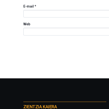
E-mail
*
Web
Otros
proyectos
ZIENTZIA KAIERA