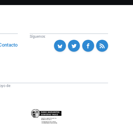
Síguenos:
Contacto
oyo de:
Eusko
Jaurlaritza
-