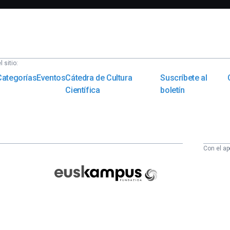
 sitio:
Categorías
Eventos
Cátedra de Cultura
Suscríbete al
Científica
boletín
Con el ap
Euskampus
Fundazioa