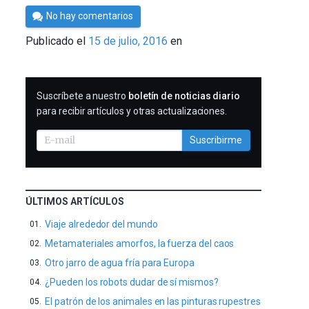
Por
No hay comentarios
Cultura
Publicado el
15 de julio, 2016
en
Cientifica
SUSCRIBIRME
Suscríbete a nuestro
boletín de noticias diario
para recibir artículos y otras actualizaciones.
Suscribirme
ÚLTIMOS ARTÍCULOS
Viaje alrededor del mundo
Metamateriales amorfos, la fuerza del caos
Otro jarro de agua fría para Europa
¿Pueden los robots dudar de sí mismos?
El patrón de los animales en las pinturas rupestres