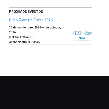
PRÓXIMOS EVENTOS
Bilbo Zientzia Plaza 2026
Un
16 de septiembre, 2026
–
4 de octubre,
año
2026
más,
Bizkaia Aretoa-EHU
Bilbao
Abandoibarra, 3
,
Bilbao
dará
la
bienvenida
al
otoño
con
la
celebración
de
la
novena
edición
de