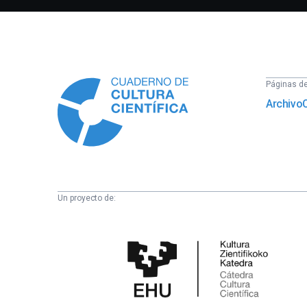
Información
Páginas del
Archivo
Un proyecto de:
Cátedra
de
Cultura
Científica
de
la