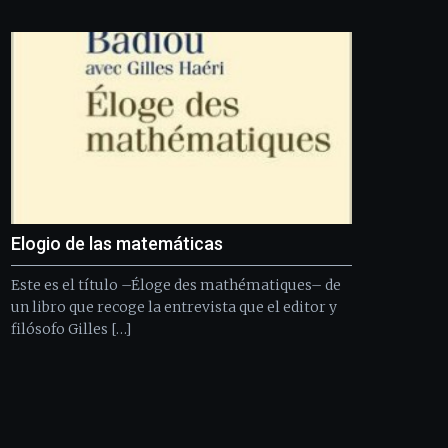
Bilbo
Zientzia
Plaza
(BZP),
un
festival
que
llenará
la
ciudad
de
monólogos,
Elogio de las matemáticas
exposiciones,
conferencias,
Este es el título –Éloge des mathématiques– de
docufórums
y
un libro que recoge la entrevista que el editor y
espectáculos
filósofo Gilles […]
de
ciencia
del
16
de
septiembre