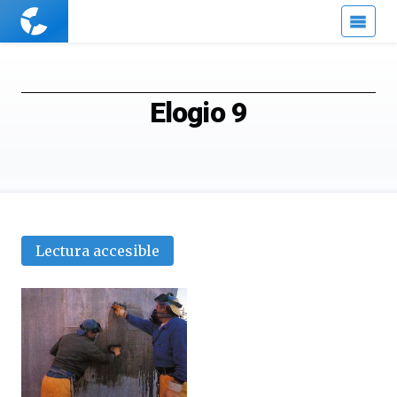
Cuaderno
de
Cultura
Científica
Elogio 9
Lectura accesible