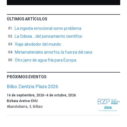
ÚLTIMOS ARTÍCULOS
La ingesta emocional como problema
La Odisea… del pensamiento científico
Viaje alrededor del mundo
Metamateriales amorfos, la fuerza del caos
Otro jarro de agua fría para Europa
PRÓXIMOS EVENTOS
Bilbo Zientzia Plaza 2026
Un
16 de septiembre, 2026
–
4 de octubre, 2026
año
Bizkaia Aretoa-EHU
más,
Abandoibarra, 3
,
Bilbao
Bilbao
dará
la