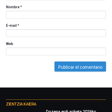
Nombre
*
E-mail
*
Web
Otros
proyectos
ZIENTZIA KAIERA
Dozena erdi ariketa 2026ko