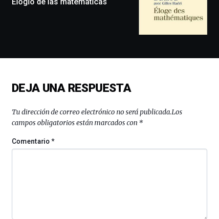
Elogio de las matemáticas
exposiciones,
conferencias,
docufórums
y
espectáculos
de
ciencia
del
DEJA UNA RESPUESTA
16
de
septiembre
Tu dirección de correo electrónico no será publicada.
Los
al
campos obligatorios están marcados con
*
4
de
Comentario
*
octubre.
La
iniciativa,
organizada
por
la
Cátedra…