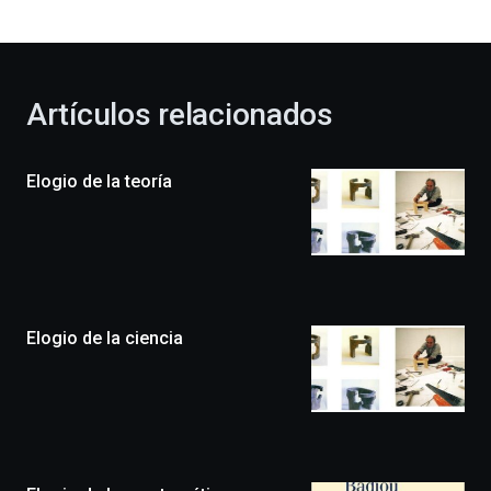
bienvenida
al
otoño
con
la
Artículos relacionados
celebración
de
la
Elogio de la teoría
novena
edición
de
Bilbo
Zientzia
Plaza
(BZP),
Elogio de la ciencia
un
festival
que
llenará
la
ciudad
de
monólogos,