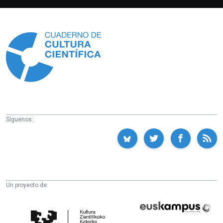
Información
Síguenos:
Un proyecto de:
Cátedra
Euskampus
de
Fundazioa
Cultura