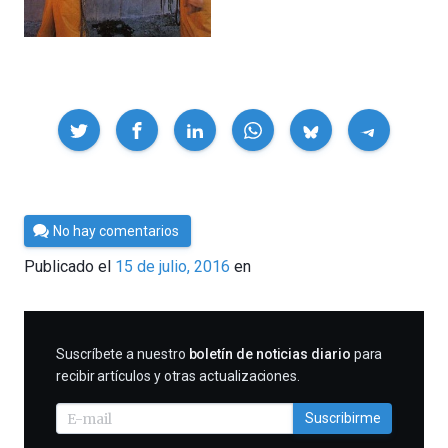
Compartir
Por
No hay comentarios
Cultura
Publicado el
15 de julio, 2016
en
Cientifica
SUSCRIBIRME
Suscríbete a nuestro
boletín de noticias diario
para
recibir artículos y otras actualizaciones.
Suscribirme