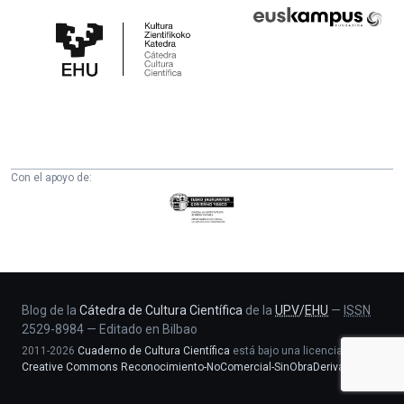
Cátedra
Euskampus
de
Fundazioa
Cultura
Científica
de
la
UPV/EHU
Con el apoyo de:
Eusko
Jaurlaritza
-
Zientzia,
Unibertsitate
eta
Blog de la
Cátedra de Cultura Científica
de la
UPV
/
EHU
—
ISSN
2529-8984
—
Editado en Bilbao
Berrikuntza
2011-2026
Cuaderno de Cultura Científica
está bajo una licencia
saila
Creative Commons Reconocimiento-NoComercial-SinObraDerivada 4.0