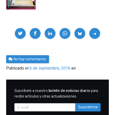
Compartir
Por
No hay comentarios
César
Publicado el
6 de septiembre, 2016
en
Tomé
SUSCRIBIRME
Suscríbete a nuestro
boletín de noticias diario
para
recibir artículos y otras actualizaciones.
Suscribirme