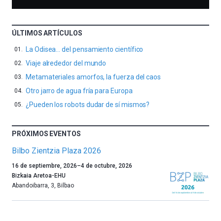
ÚLTIMOS ARTÍCULOS
La Odisea… del pensamiento científico
Viaje alrededor del mundo
Metamateriales amorfos, la fuerza del caos
Otro jarro de agua fría para Europa
¿Pueden los robots dudar de sí mismos?
PRÓXIMOS EVENTOS
Bilbo Zientzia Plaza 2026
Un
16 de septiembre, 2026
–
4 de octubre, 2026
año
Bizkaia Aretoa-EHU
más,
Abandoibarra, 3
,
Bilbao
Bilbao
dará
la