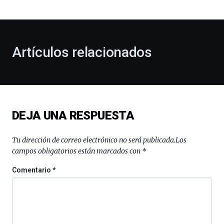
bienvenida
al
otoño
con
la
Artículos relacionados
celebración
de
la
novena
edición
de
DEJA UNA RESPUESTA
Bilbo
Zientzia
Plaza
Tu dirección de correo electrónico no será publicada.
Los
(BZP),
campos obligatorios están marcados con
*
un
festival
Comentario
*
que
llenará
la
ciudad
de
monólogos,