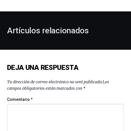
bienvenida
al
otoño
con
la
Artículos relacionados
celebración
de
la
novena
edición
de
DEJA UNA RESPUESTA
Bilbo
Zientzia
Plaza
Tu dirección de correo electrónico no será publicada.
Los
(BZP),
campos obligatorios están marcados con
*
un
festival
Comentario
*
que
llenará
la
ciudad
de
monólogos,