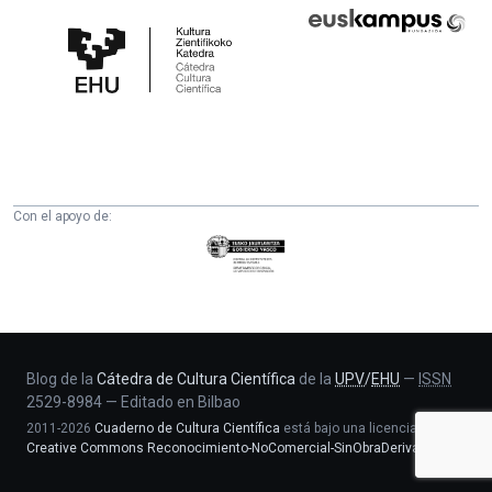
Cátedra
Euskampus
de
Fundazioa
Cultura
Científica
de
la
UPV/EHU
Con el apoyo de:
Eusko
Jaurlaritza
-
Zientzia,
Unibertsitate
eta
Blog de la
Cátedra de Cultura Científica
de la
UPV
/
EHU
—
ISSN
2529-8984
—
Editado en Bilbao
Berrikuntza
2011-2026
Cuaderno de Cultura Científica
está bajo una licencia
saila
Creative Commons Reconocimiento-NoComercial-SinObraDerivada 4.0