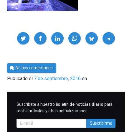
Compartir
Por
No hay comentarios
César
Publicado el
7 de septiembre, 2016
en
Tomé
SUSCRIBIRME
Suscríbete a nuestro
boletín de noticias diario
para
recibir artículos y otras actualizaciones.
Suscribirme