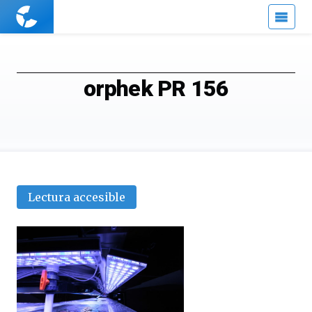
Cuaderno
de
Cultura
Científica
orphek PR 156
Lectura accesible