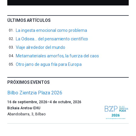
ÚLTIMOS ARTÍCULOS
La ingesta emocional como problema
La Odisea… del pensamiento científico
Viaje alrededor del mundo
Metamateriales amorfos, la fuerza del caos
Otro jarro de agua fría para Europa
PRÓXIMOS EVENTOS
Bilbo Zientzia Plaza 2026
Un
16 de septiembre, 2026
–
4 de octubre, 2026
año
Bizkaia Aretoa-EHU
más,
Abandoibarra, 3
,
Bilbao
Bilbao
dará
la