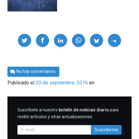
Compartir
Por
No hay comentarios
César
Publicado el
20 de septiembre, 2016
en
Tomé
SUSCRIBIRME
Suscríbete a nuestro
boletín de noticias diario
para
recibir artículos y otras actualizaciones.
Suscribirme