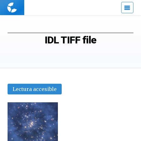
Cuaderno
de
Cultura
Científica
IDL TIFF file
Lectura accesible