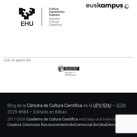
Cátedra
Euskampus
de
Fundazioa
Cultura
Científica
de
la
UPV/EHU
Con el apoyo de:
Eusko
Jaurlaritza
-
Zientzia,
Unibertsitate
eta
Blog de la
Cátedra de Cultura Científica
de la
UPV
/
EHU
—
ISSN
2529-8984
—
Editado en Bilbao
Berrikuntza
2011-2026
Cuaderno de Cultura Científica
está bajo una licencia
saila
Creative Commons Reconocimiento-NoComercial-SinObraDerivada 4.0