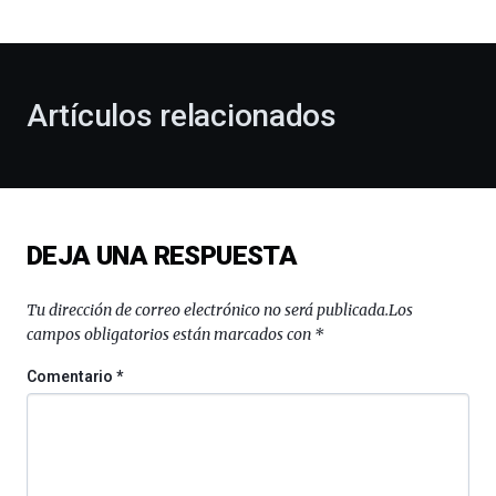
bienvenida
al
otoño
con
la
Artículos relacionados
celebración
de
la
novena
edición
de
DEJA UNA RESPUESTA
Bilbo
Zientzia
Plaza
Tu dirección de correo electrónico no será publicada.
Los
(BZP),
campos obligatorios están marcados con
*
un
festival
Comentario
*
que
llenará
la
ciudad
de
monólogos,