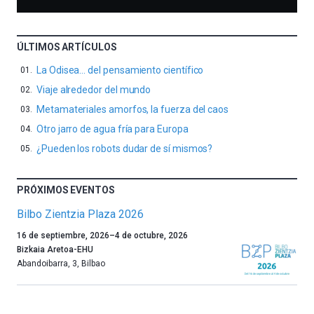
ÚLTIMOS ARTÍCULOS
La Odisea… del pensamiento científico
Viaje alrededor del mundo
Metamateriales amorfos, la fuerza del caos
Otro jarro de agua fría para Europa
¿Pueden los robots dudar de sí mismos?
PRÓXIMOS EVENTOS
Bilbo Zientzia Plaza 2026
Un
16 de septiembre, 2026
–
4 de octubre, 2026
año
Bizkaia Aretoa-EHU
más,
Abandoibarra, 3
,
Bilbao
Bilbao
dará
la