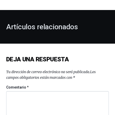
bienvenida
al
otoño
con
la
Artículos relacionados
celebración
de
la
novena
edición
de
DEJA UNA RESPUESTA
Bilbo
Zientzia
Plaza
Tu dirección de correo electrónico no será publicada.
Los
(BZP),
campos obligatorios están marcados con
*
un
festival
Comentario
*
que
llenará
la
ciudad
de
monólogos,