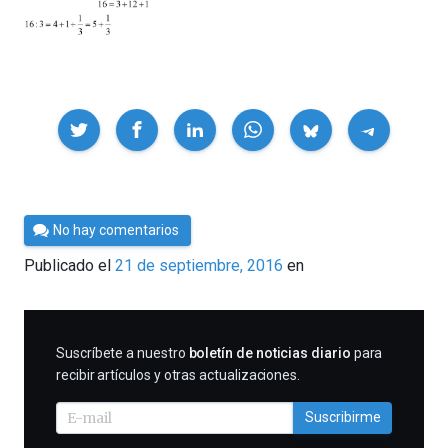
Compartir
Por
No hay comentarios
César
Publicado el
21 de septiembre, 2016
en
Tomé
SUSCRIBIRME
Suscríbete a nuestro
boletín de noticias diario
para
recibir artículos y otras actualizaciones.
Suscribirme