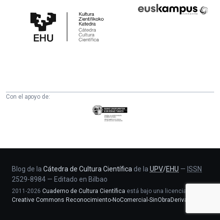
Cátedra
Euskampus
de
Fundazioa
Cultura
Científica
de
la
UPV/EHU
Con el apoyo de:
Eusko
Jaurlaritza
-
Zientzia,
Unibertsitate
eta
Blog de la
Cátedra de Cultura Científica
de la
UPV
/
EHU
—
ISSN
2529-8984
—
Editado en Bilbao
Berrikuntza
2011-2026
Cuaderno de Cultura Científica
está bajo una licencia
saila
Creative Commons Reconocimiento-NoComercial-SinObraDerivada 4.0