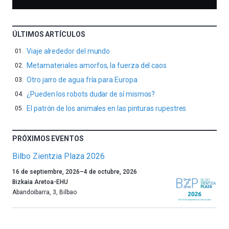
ÚLTIMOS ARTÍCULOS
Viaje alrededor del mundo
Metamateriales amorfos, la fuerza del caos
Otro jarro de agua fría para Europa
¿Pueden los robots dudar de sí mismos?
El patrón de los animales en las pinturas rupestres
PRÓXIMOS EVENTOS
Bilbo Zientzia Plaza 2026
Un
16 de septiembre, 2026
–
4 de octubre, 2026
año
Bizkaia Aretoa-EHU
más,
Abandoibarra, 3
,
Bilbao
Bilbao
dará
la