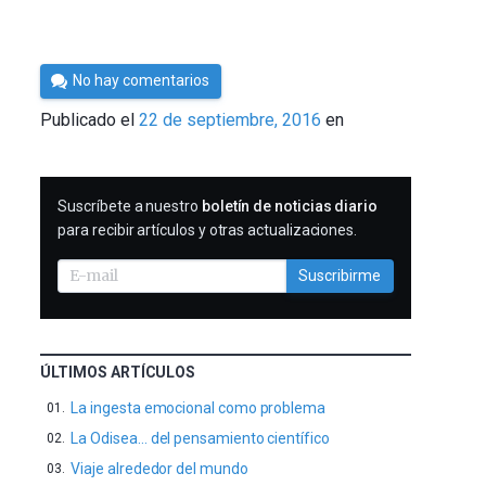
Por
No hay comentarios
Cultura
Publicado el
22 de septiembre, 2016
en
Cientifica
SUSCRIBIRME
Suscríbete a nuestro
boletín de noticias diario
para recibir artículos y otras actualizaciones.
Suscribirme
ÚLTIMOS ARTÍCULOS
La ingesta emocional como problema
La Odisea… del pensamiento científico
Viaje alrededor del mundo