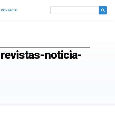
CONTACTO
Buscar
en
el
sitio
revistas-noticia-