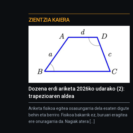
Otros
proyectos
ZIENTZIA KAIERA
Dozena erdi ariketa 2026ko udarako (2):
trapezioaren aldea
Ariketa fisikoa egitea osasungarria dela esaten digute
behin eta berriro. Fisikoa bakarrik ez, buruari eragitea
ere onuragarria da. Nagiak atera [...]