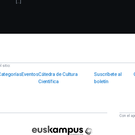
[...]
 sitio:
Categorías
Eventos
Cátedra de Cultura
Suscríbete al
Científica
boletín
Con el ap
Euskampus
Fundazioa