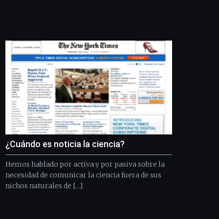
edición
de
Bilbo
Zientzia
Plaza
(BZP),
un
festival
que
llenará
la
ciudad
de
monólogos,
¿Cuándo es noticia la ciencia?
exposiciones,
conferencias,
Hemos hablado por activa y por pasiva sobre la
docufórums
y
necesidad de comunicar la ciencia fuera de sus
espectáculos
nichos naturales de […]
de
ciencia
del