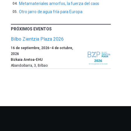
Metamateriales amorfos, la fuerza del caos
Otro jarro de agua fría para Europa
PRÓXIMOS EVENTOS
Bilbo Zientzia Plaza 2026
Un
16 de septiembre, 2026
–
4 de octubre,
año
2026
más,
Bizkaia Aretoa-EHU
Bilbao
Abandoibarra, 3
,
Bilbao
dará
la
bienvenida
al
otoño
con
la
celebración
de
la
novena