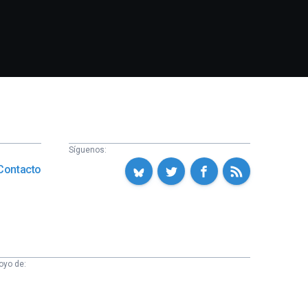
Síguenos:
Contacto
oyo de: