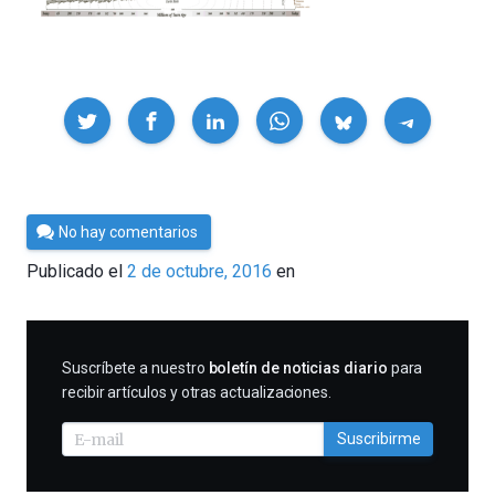
Compartir
Por
No hay comentarios
César
Publicado el
2 de octubre, 2016
en
Tomé
SUSCRIBIRME
Suscríbete a nuestro
boletín de noticias diario
para
recibir artículos y otras actualizaciones.
Suscribirme