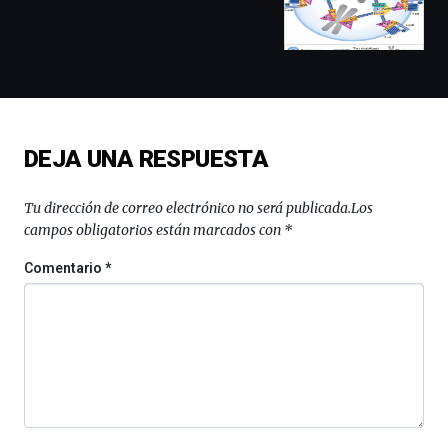
conferencias,
docufórums
y
espectáculos
de
ciencia
del
DEJA UNA RESPUESTA
16
de
septiembre
Tu dirección de correo electrónico no será publicada.
Los
al
campos obligatorios están marcados con
*
4
de
Comentario
*
octubre.
La
iniciativa,
organizada
por
la
Cátedra…