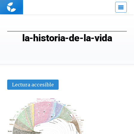
Cuaderno
de
Cultura
Científica
la-historia-de-la-vida
Lectura accesible