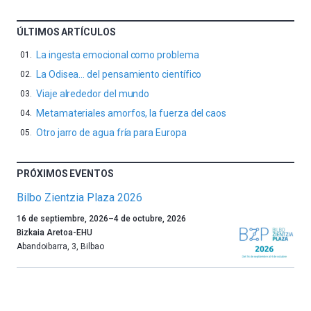
ÚLTIMOS ARTÍCULOS
La ingesta emocional como problema
La Odisea… del pensamiento científico
Viaje alrededor del mundo
Metamateriales amorfos, la fuerza del caos
Otro jarro de agua fría para Europa
PRÓXIMOS EVENTOS
Bilbo Zientzia Plaza 2026
Un
16 de septiembre, 2026
–
4 de octubre, 2026
año
Bizkaia Aretoa-EHU
más,
Abandoibarra, 3
,
Bilbao
Bilbao
dará
la
bienvenida