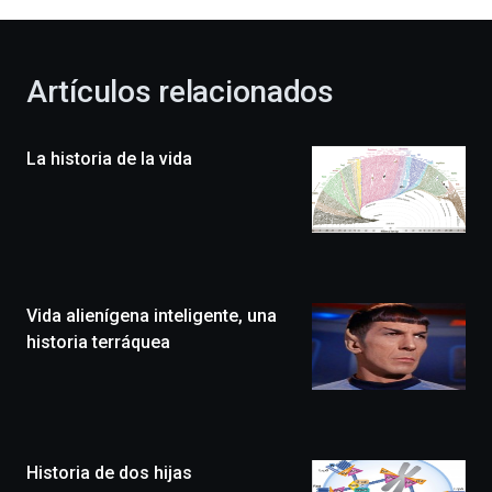
al
otoño
con
la
Artículos relacionados
celebración
de
la
La historia de la vida
novena
edición
de
Bilbo
Zientzia
Plaza
(BZP),
Vida alienígena inteligente, una
un
festival
historia terráquea
que
llenará
la
ciudad
de
monólogos,
Historia de dos hijas
exposiciones,