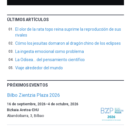
ÚLTIMOS ARTÍCULOS
El olor de la rata topo reina suprime la reproducción de sus
rivales
Cómo los jesuitas domaron al dragón chino de los eclipses
La ingesta emocional como problema
La Odisea… del pensamiento científico
Viaje alrededor del mundo
PRÓXIMOS EVENTOS
Bilbo Zientzia Plaza 2026
Un
16 de septiembre, 2026
–
4 de octubre, 2026
año
Bizkaia Aretoa-EHU
más,
Abandoibarra, 3
,
Bilbao
Bilbao
dará