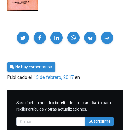
Compartir
Por
No hay comentarios
César
Publicado el
15 de febrero, 2017
en
Tomé
SUSCRIBIRME
Suscríbete a nuestro
boletín de noticias diario
para
recibir artículos y otras actualizaciones.
Suscribirme