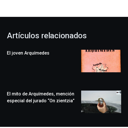
la
bienvenida
al
otoño
con
la
Artículos relacionados
celebración
de
la
El joven Arquímedes
novena
edición
de
Bilbo
Zientzia
Plaza
(BZP),
El mito de Arquímedes, mención
un
festival
especial del jurado “On zientzia”
que
llenará
la
ciudad
de