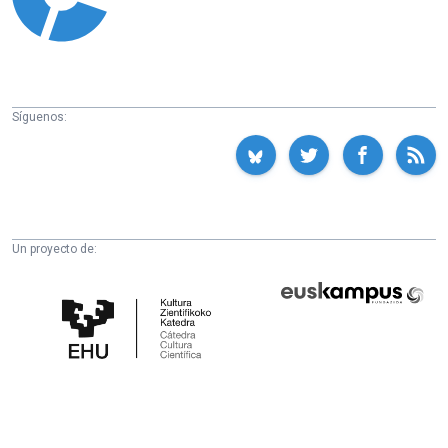
Síguenos:
Un proyecto de:
Cátedra
Euskampus
de
Fundazioa
Cultura
Científica
de
la
UPV/EHU