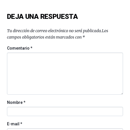
monólogos,
exposiciones,
DEJA UNA RESPUESTA
conferencias,
docufórums
y
Tu dirección de correo electrónico no será publicada.
Los
espectáculos
campos obligatorios están marcados con
*
de
ciencia
Comentario
*
del
16
de
septiembre
al
4
de
octubre.
La
Nombre
*
iniciativa,
organizada
por
la
E-mail
*
Cátedra…