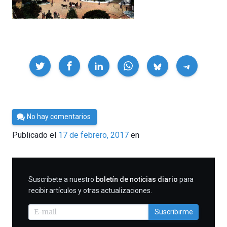
Compartir
Por
No hay comentarios
César
Publicado el
17 de febrero, 2017
en
Tomé
SUSCRIBIRME
Suscríbete a nuestro
boletín de noticias diario
para
recibir artículos y otras actualizaciones.
Suscribirme