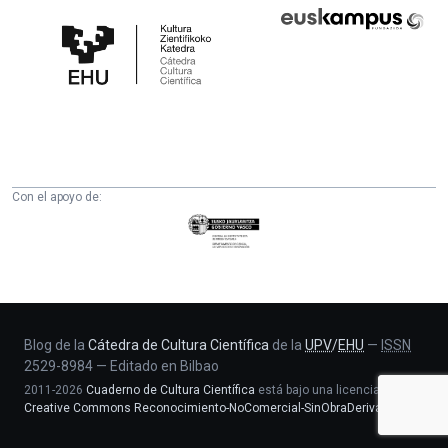
Cátedra
Euskampus
de
Fundazioa
Cultura
Científica
de
la
UPV/EHU
Con el apoyo de:
Eusko
Jaurlaritza
-
Zientzia,
Unibertsitate
eta
Blog de la
Cátedra de Cultura Científica
de la
UPV
/
EHU
—
ISSN
2529-8984
—
Editado en Bilbao
Berrikuntza
2011-2026
Cuaderno de Cultura Científica
está bajo una licencia
saila
Creative Commons Reconocimiento-NoComercial-SinObraDerivada 4.0