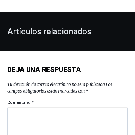
bienvenida
al
otoño
con
la
Artículos relacionados
celebración
de
la
novena
edición
de
DEJA UNA RESPUESTA
Bilbo
Zientzia
Plaza
Tu dirección de correo electrónico no será publicada.
Los
(BZP),
campos obligatorios están marcados con
*
un
festival
Comentario
*
que
llenará
la
ciudad
de
monólogos,