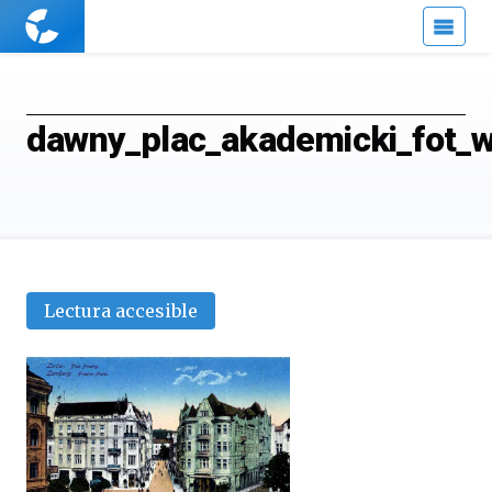
Cuaderno
de
Cultura
Científica
dawny_plac_akademicki_fot_w
Lectura accesible