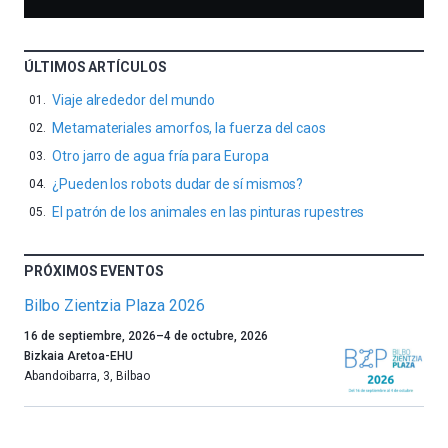
ÚLTIMOS ARTÍCULOS
Viaje alrededor del mundo
Metamateriales amorfos, la fuerza del caos
Otro jarro de agua fría para Europa
¿Pueden los robots dudar de sí mismos?
El patrón de los animales en las pinturas rupestres
PRÓXIMOS EVENTOS
Bilbo Zientzia Plaza 2026
Un
16 de septiembre, 2026
–
4 de octubre, 2026
año
Bizkaia Aretoa-EHU
más,
Abandoibarra, 3
,
Bilbao
Bilbao
dará
la