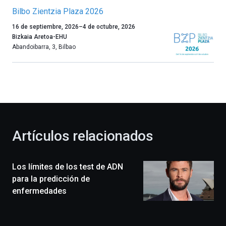
Bilbo Zientzia Plaza 2026
Un
16 de septiembre, 2026
–
4 de octubre, 2026
año
Bizkaia Aretoa-EHU
más,
Abandoibarra, 3
,
Bilbao
Bilbao
dará
la
bienvenida
al
otoño
con
la
Artículos relacionados
celebración
de
la
Los límites de los test de ADN
novena
edición
para la predicción de
de
enfermedades
Bilbo
Zientzia
Plaza