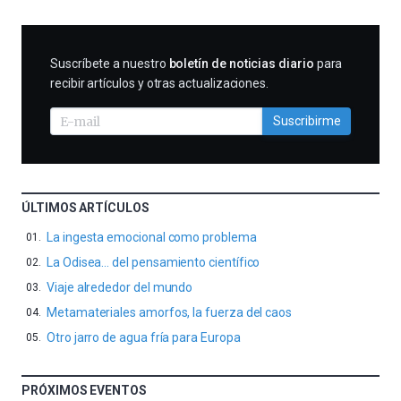
SUSCRIBIRME
Suscríbete a nuestro
boletín de noticias diario
para
recibir artículos y otras actualizaciones.
Suscribirme
ÚLTIMOS ARTÍCULOS
La ingesta emocional como problema
La Odisea… del pensamiento científico
Viaje alrededor del mundo
Metamateriales amorfos, la fuerza del caos
Otro jarro de agua fría para Europa
PRÓXIMOS EVENTOS