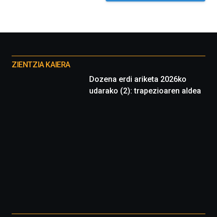
Otros
proyectos
ZIENTZIA KAIERA
Dozena erdi ariketa 2026ko
udarako (2): trapezioaren aldea