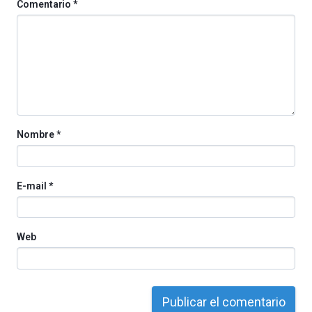
Comentario
*
octubre.
La
iniciativa,
organizada
por
la
Cátedra…
Nombre
*
E-mail
*
Web