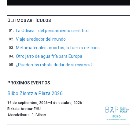
ÚLTIMOS ARTÍCULOS
La Odisea… del pensamiento científico
Viaje alrededor del mundo
Metamateriales amorfos, la fuerza del caos
Otro jarro de agua fría para Europa
¿Pueden los robots dudar de sí mismos?
PRÓXIMOS EVENTOS
Bilbo Zientzia Plaza 2026
Un
16 de septiembre, 2026
–
4 de octubre, 2026
año
Bizkaia Aretoa-EHU
más,
Abandoibarra, 3
,
Bilbao
Bilbao
dará
la