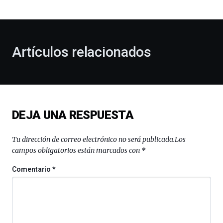
bienvenida
al
otoño
con
la
Artículos relacionados
celebración
de
la
novena
edición
de
DEJA UNA RESPUESTA
Bilbo
Zientzia
Plaza
Tu dirección de correo electrónico no será publicada.
Los
(BZP),
campos obligatorios están marcados con
*
un
festival
Comentario
*
que
llenará
la
ciudad
de
monólogos,