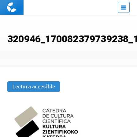
Cuaderno
de
Cultura
Científica
320946_170082379739238_
Lectura accesible