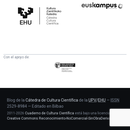
Cátedra
Euskampus
de
Fundazioa
Cultura
Científica
de
la
UPV/EHU
Con el apoyo de:
Eusko
Jaurlaritza
-
Zientzia,
Unibertsitate
eta
Blog de la
Cátedra de Cultura Científica
de la
UPV
/
EHU
—
ISSN
2529-8984
—
Editado en Bilbao
Berrikuntza
2011-2026
Cuaderno de Cultura Científica
está bajo una licencia
saila
Creative Commons Reconocimiento-NoComercial-SinObraDerivada 4.0