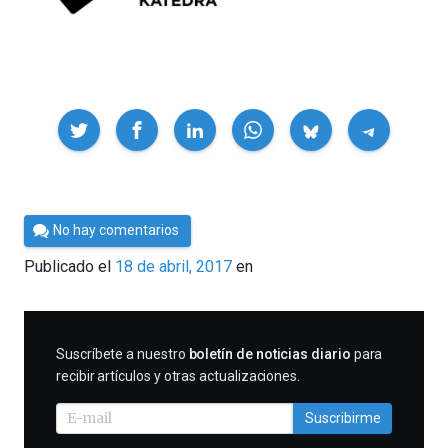
Compartir
Por
No hay comentarios
César
Publicado el
18 de abril, 2017
en
Tomé
SUSCRIBIRME
Suscríbete a nuestro
boletín de noticias diario
para
recibir artículos y otras actualizaciones.
Suscribirme