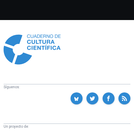
Información
Síguenos:
Un proyecto de: