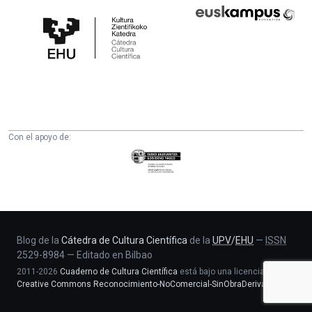
Cátedra
Euskampus
de
Fundazioa
Cultura
Científica
de
la
UPV/EHU
Con el apoyo de:
Eusko
Jaurlaritza
-
Zientzia,
Unibertsitate
eta
Blog de la
Cátedra de Cultura Científica
de la
UPV
/
EHU
—
ISSN
2529-8984
—
Editado en Bilbao
Berrikuntza
2011-2026
Cuaderno de Cultura Científica
está bajo una licencia
saila
Creative Commons Reconocimiento-NoComercial-SinObraDerivada 4.0