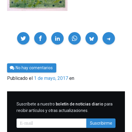
Compartir
Por
No hay comentarios
César
Publicado el
1 de mayo, 2017
en
Tomé
SUSCRIBIRME
Suscríbete a nuestro
boletín de noticias diario
para
recibir artículos y otras actualizaciones.
Suscribirme