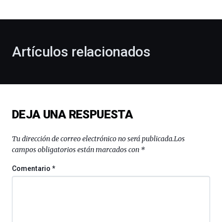
bienvenida
al
otoño
con
la
Artículos relacionados
celebración
de
la
novena
edición
de
DEJA UNA RESPUESTA
Bilbo
Zientzia
Plaza
Tu dirección de correo electrónico no será publicada.
Los
(BZP),
campos obligatorios están marcados con
*
un
festival
Comentario
*
que
llenará
la
ciudad
de
monólogos,