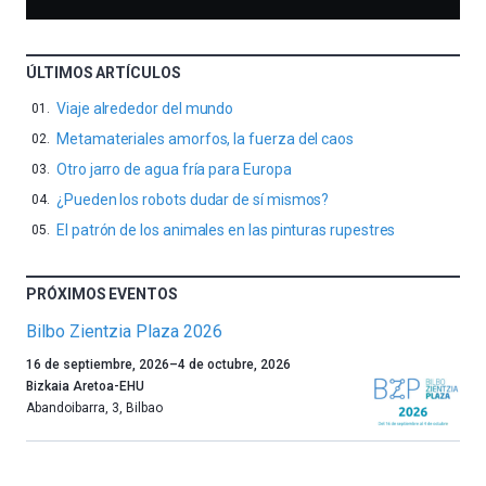
ÚLTIMOS ARTÍCULOS
Viaje alrededor del mundo
Metamateriales amorfos, la fuerza del caos
Otro jarro de agua fría para Europa
¿Pueden los robots dudar de sí mismos?
El patrón de los animales en las pinturas rupestres
PRÓXIMOS EVENTOS
Bilbo Zientzia Plaza 2026
Un
16 de septiembre, 2026
–
4 de octubre, 2026
año
Bizkaia Aretoa-EHU
más,
Abandoibarra, 3
,
Bilbao
Bilbao
dará
la