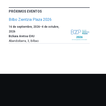
PRÓXIMOS EVENTOS
Bilbo Zientzia Plaza 2026
Un
16 de septiembre, 2026
–
4 de octubre,
año
2026
más,
Bizkaia Aretoa-EHU
Bilbao
Abandoibarra, 3
,
Bilbao
dará
la
bienvenida
al
otoño
con
la
celebración
de
la
novena
edición
de