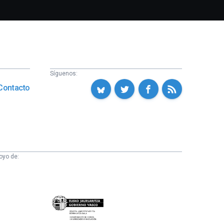
Síguenos:
Contacto
oyo de:
Eusko
Jaurlaritza