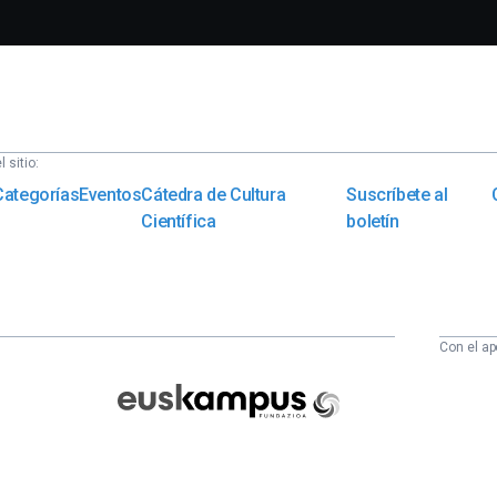
 sitio:
Categorías
Eventos
Cátedra de Cultura
Suscríbete al
Científica
boletín
Con el ap
Euskampus
Fundazioa