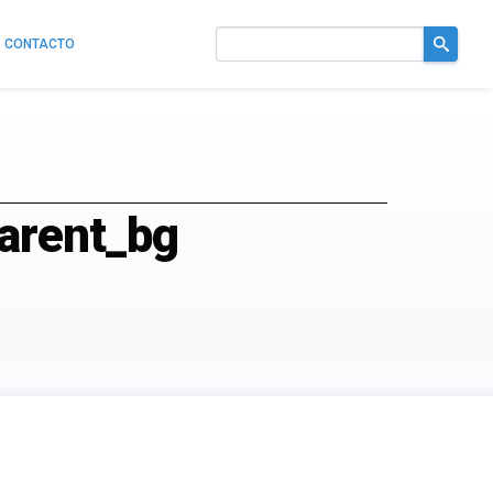
CONTACTO
Buscar
en
el
sitio
arent_bg