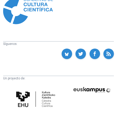
Síguenos:
Un proyecto de:
Cátedra
Euskampus
de
Fundazioa
Cultura
Científica
de
la