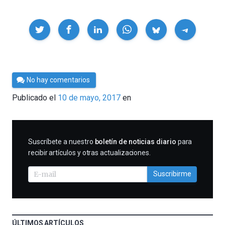
Compartir
Por
No hay comentarios
César
Publicado el
10 de mayo, 2017
en
Tomé
SUSCRIBIRME
Suscríbete a nuestro
boletín de noticias diario
para
recibir artículos y otras actualizaciones.
Suscribirme
ÚLTIMOS ARTÍCULOS