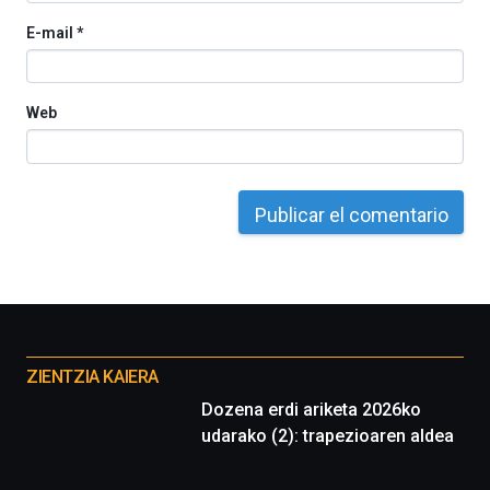
E-mail
*
Web
Otros
proyectos
ZIENTZIA KAIERA
Dozena erdi ariketa 2026ko
udarako (2): trapezioaren aldea