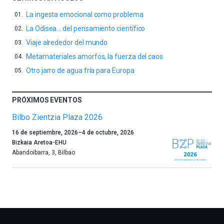
La ingesta emocional como problema
La Odisea… del pensamiento científico
Viaje alrededor del mundo
Metamateriales amorfos, la fuerza del caos
Otro jarro de agua fría para Europa
PRÓXIMOS EVENTOS
Bilbo Zientzia Plaza 2026
Un
16 de septiembre, 2026
–
4 de octubre, 2026
año
Bizkaia Aretoa-EHU
más,
Abandoibarra, 3
,
Bilbao
Bilbao
dará
la
bienvenida
al
otoño
con