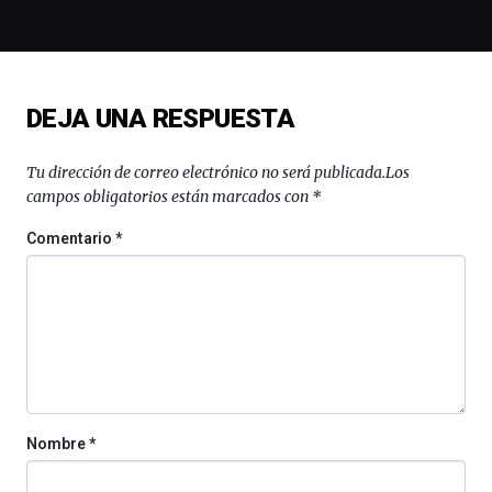
y
espectáculos
de
ciencia
del
DEJA UNA RESPUESTA
16
de
septiembre
Tu dirección de correo electrónico no será publicada.
Los
al
campos obligatorios están marcados con
*
4
de
Comentario
*
octubre.
La
iniciativa,
organizada
por
la
Cátedra…
Nombre
*