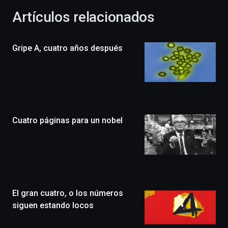
la
Artículos relacionados
celebración
de
la
Gripe A, cuatro años después
novena
edición
de
Bilbo
Zientzia
Plaza
(BZP),
Cuatro páginas para un nobel
un
festival
que
llenará
la
ciudad
de
monólogos,
El gran cuatro, o los números
exposiciones,
siguen estando locos
conferencias,
docufórums