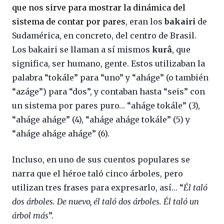
que nos sirve para mostrar la dinámica del
sistema de contar por pares
, eran los
bakairi
de
Sudamérica, en concreto, del centro de Brasil.
Los bakairi se llaman a sí mismos
kurâ
, que
significa, ser humano, gente. Estos utilizaban la
palabra “tokále” para “uno” y “aháge” (o también
“azáge”) para “dos”, y contaban hasta “seis” con
un sistema por pares puro… “aháge tokále” (3),
“aháge aháge” (4), “aháge aháge tokále” (5) y
“aháge aháge aháge” (6).
Incluso, en uno de sus cuentos populares se
narra que el héroe taló cinco árboles, pero
utilizan tres frases para expresarlo, así… “
Él taló
dos árboles. De nuevo, él taló dos árboles. Él taló un
árbol más
”.