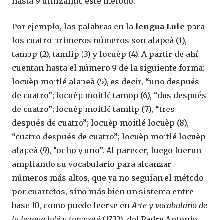
hasta 9 utilizando este método.
Por ejemplo, las palabras en la
lengua Lule
para
los cuatro primeros números son alapeà (1),
tamop (2), tamlip (3) y locuèp (4). A partir de ahí
cuentan hasta el número 9 de la siguiente forma:
locuèp moitlé alapeà (5), es decir, “uno después
de cuatro”; locuèp moitlé tamop (6), “dos después
de cuatro”; locuèp moitlé tamlip (7), “tres
después de cuatro”; locuèp moitlé locuèp (8),
“cuatro después de cuatro”; locuèp moitlé locuèp
alapeà (9), “ocho y uno”. Al parecer, luego fueron
ampliando su vocabulario para alcanzar
números más altos, que ya no seguían el método
por cuartetos, sino más bien un sistema entre
base 10, como puede leerse en
Arte y vocabulario de
la lengua lulé y tonocoté
(1732), del Padre Antonio