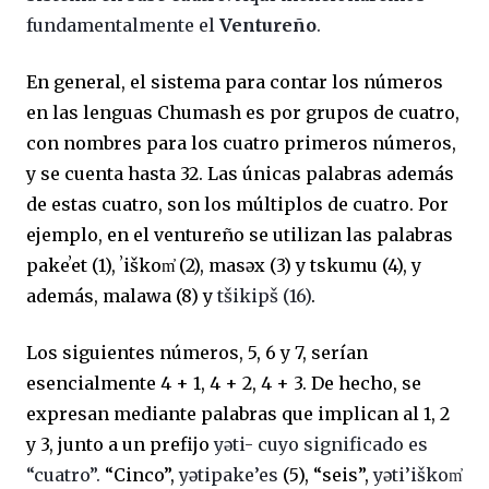
fundamentalmente el
Ventureño
.
En general, el sistema para contar los números
en las lenguas Chumash es por grupos de cuatro,
con nombres para los cuatro primeros números,
y se cuenta hasta 32. Las únicas palabras además
de estas cuatro, son los múltiplos de cuatro. Por
ejemplo, en el ventureño se utilizan las palabras
pake
ʼ
et (1),
ʼ
iškom
(2), mas
ǝ
x (3) y tskumu (4), y
además, malawa (8) y
tšikipš (16)
.
Los siguientes números, 5, 6 y 7, serían
esencialmente 4 + 1, 4 + 2, 4 + 3. De hecho, se
expresan mediante palabras que implican al 1, 2
y 3, junto a un prefijo
yǝti- cuyo significado es
“cuatro”.
“Cinco”,
yǝtipake’es
(5), “seis”,
yǝti’iškom̓