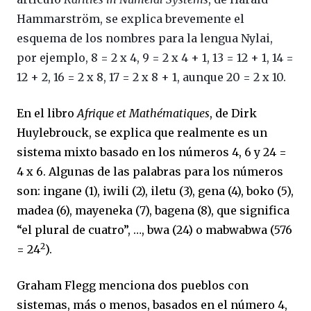
Hammarström, se explica brevemente el
esquema de los nombres para la lengua Nylai,
por ejemplo, 8 = 2 x 4, 9 = 2 x 4 + 1, 13 = 12 + 1, 14 =
12 + 2, 16 = 2 x 8, 17 = 2 x 8 + 1, aunque 20 = 2 x 10.
En el libro
Afrique et Mathématiques
, de
Dirk
Huylebrouck, se explica que realmente es un
sistema mixto basado en los números 4, 6 y 24 =
4 x 6. Algunas de las palabras para los números
son:
ingane (1), iwili (2), iletu (3), gena (4), boko (5),
madea (6), mayeneka (7), bagena (8), que significa
“el plural de cuatro”, …, bwa (24) o mabwabwa (576
2
= 24
).
Graham Flegg menciona dos pueblos con
sistemas, más o menos, basados en el número 4,