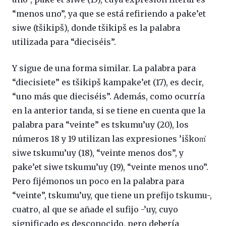
“menos uno”, ya que se está refiriendo a pake’et
siwe (tšikipš), donde tšikipš es la palabra
utilizada para “dieciséis”.
Y sigue de una forma similar. La palabra para
“diecisiete” es tšikipš kampake’et (17), es decir,
“uno más que dieciséis”. Además, como ocurría
en la anterior tanda, si se tiene en cuenta que la
palabra para “veinte” es tskumu’uy (20), los
números 18 y 19 utilizan las expresiones ’iškom̓
siwe tskumu’uy (18), “veinte menos dos”, y
pake’et siwe tskumu’uy (19), “veinte menos uno”.
Pero fijémonos un poco en la palabra para
“veinte”, tskumu’uy, que tiene un prefijo tskumu-,
cuatro, al que se añade el sufijo -’uy, cuyo
significado es desconocido, pero debería