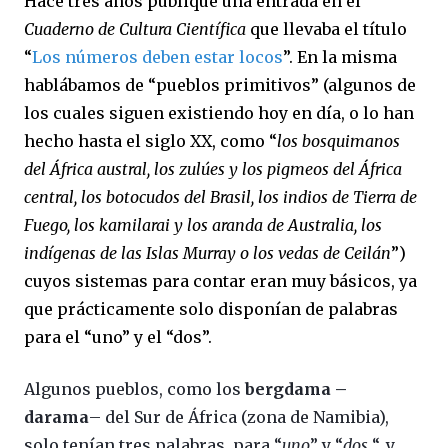
Hace tres años publiqué una entrada en el
Cuaderno de Cultura Científica
que llevaba el título
“
Los números deben estar locos
”. En la misma
hablábamos de “pueblos primitivos” (algunos de
los cuales siguen existiendo hoy en día, o lo han
hecho hasta el siglo XX, como
“
los bosquimanos
del África austral, los zulúes y los pigmeos del África
central, los botocudos del Brasil, los indios de Tierra de
Fuego, los kamilarai y los aranda de Australia, los
indígenas de las Islas Murray o los vedas de Ceilán
”
)
cuyos sistemas para contar eran muy básicos, ya
que prácticamente solo disponían de palabras
para el “uno” y el “dos”.
Algunos pueblos, como los
bergdama –
darama
– del Sur de África (zona de Namibia),
solo tenían tres palabras, para “
uno
” y “
dos
“, y