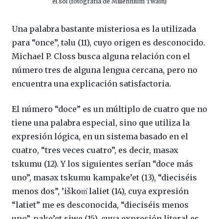
el sol (fotografía de Millennium Twain)
Una palabra bastante misteriosa es la utilizada
para “once”, tǝlu (11), cuyo origen es desconocido.
Michael P. Closs busca alguna relación con el
número tres de alguna lengua cercana, pero no
encuentra una explicación satisfactoria.
El número “doce” es un múltiplo de cuatro que no
tiene una palabra especial, sino que utiliza la
expresión lógica, en un sistema basado en el
cuatro, “tres veces cuatro”, es decir, masǝx
tskumu (12). Y los siguientes serían “doce más
uno”, masǝx tskumu kampake’et (13), “dieciséis
menos dos”, ’iškom̓ laliet (14), cuya expresión
“latiet” me es desconocida, “dieciséis menos
uno”, pake’et siwe (15), cuya expresión literal es