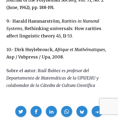
Journal of the Polynesian Society, Vol. 71, No. 2
(June, 1962), pp. 188-191.
9.-
Harald Hammarström,
Rarities in Numeral
Systems
,
Rethinking universals: How rarities
affect linguistic theory 45, 11-53.
1
0.-
Dirk Huylebrouck,
Afrique et Mathématiques
,
Asp / Vubpress / Upa, 2008.
Sobre el autor:
Raúl Ibáñez es profesor del
Departamento de Matemáticas de la UPV/EHU y
colaborador de la Cátedra de Cultura Científica
Compartir